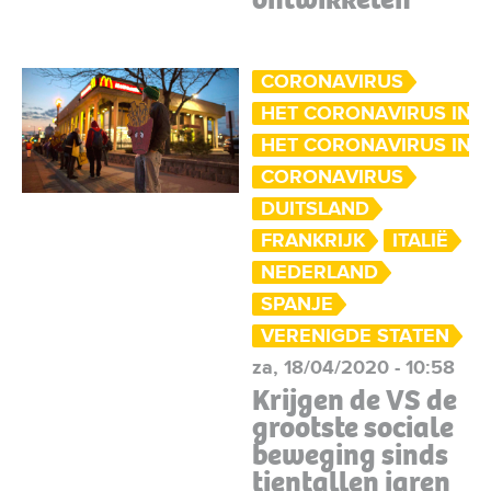
CORONAVIRUS
HET CORONAVIRUS IN 
HET CORONAVIRUS IN 
CORONAVIRUS
DUITSLAND
FRANKRIJK
ITALIË
NEDERLAND
SPANJE
VERENIGDE STATEN
za, 18/04/2020 - 10:58
Krijgen de VS de
grootste sociale
beweging sinds
tientallen jaren