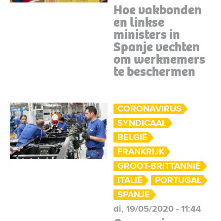
Hoe vakbonden
en linkse
ministers in
Spanje vechten
om werknemers
te beschermen
CORONAVIRUS
SYNDICAAL
BELGIË
FRANKRIJK
GROOT-BRITTANNIË
ITALIË
PORTUGAL
SPANJE
di, 19/05/2020 - 11:44