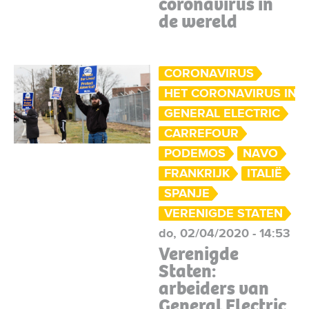
coronavirus in
de wereld
CORONAVIRUS
HET CORONAVIRUS IN 
GENERAL ELECTRIC
CARREFOUR
PODEMOS
NAVO
FRANKRIJK
ITALIË
SPANJE
VERENIGDE STATEN
do, 02/04/2020 - 14:53
Verenigde
Staten:
arbeiders van
General Electric