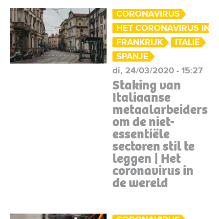
CORONAVIRUS
HET CORONAVIRUS IN 
FRANKRIJK
ITALIË
SPANJE
di, 24/03/2020 - 15:27
Staking van
Italiaanse
metaalarbeiders
om de niet-
essentiële
sectoren stil te
leggen | Het
coronavirus in
de wereld