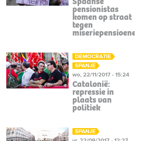
Spaanse
pensionistas
komen op straat
tegen
miseriepensioenen
DEMOCRATIE
SPANJE
wo, 22/11/2017 - 15:24
Catalonië:
repressie in
plaats van
politiek
SPANJE
vr, 22/09/2017 - 12:27