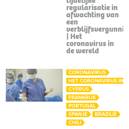
tijdelijke
regularisatie in
afwachting van
een
verblijfsvergunni
| Het
coronavirus in
de wereld
CORONAVIRUS
HET CORONAVIRUS IN 
CYPRUS
FRANKRIJK
PORTUGAL
SPANJE
BRAZILIË
CHILI