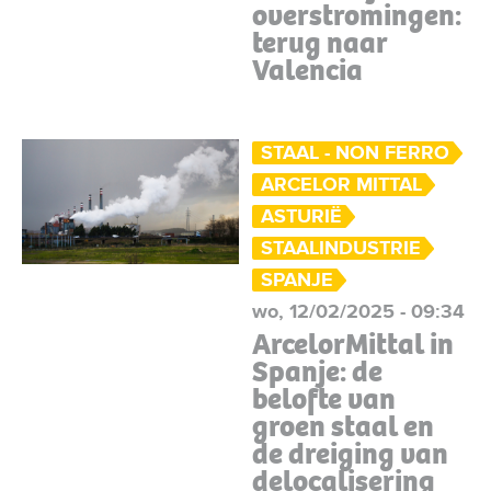
overstromingen:
terug naar
Valencia
STAAL - NON FERRO
ARCELOR MITTAL
ASTURIË
STAALINDUSTRIE
SPANJE
wo, 12/02/2025 - 09:34
ArcelorMittal in
Spanje: de
belofte van
groen staal en
de dreiging van
delocalisering