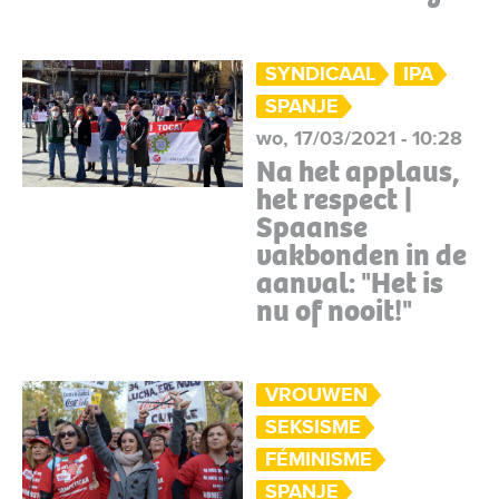
SYNDICAAL
IPA
SPANJE
wo, 17/03/2021 - 10:28
Na het applaus,
het respect |
Spaanse
vakbonden in de
aanval: "Het is
nu of nooit!"
VROUWEN
SEKSISME
FÉMINISME
SPANJE