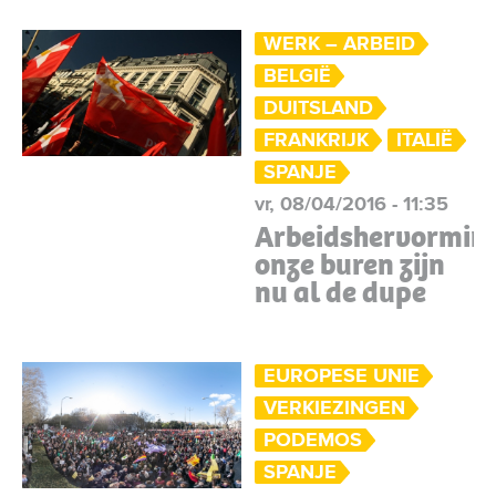
WERK – ARBEID
BELGIË
DUITSLAND
FRANKRIJK
ITALIË
SPANJE
vr, 08/04/2016 - 11:35
Arbeidshervormin
onze buren zijn
nu al de dupe
EUROPESE UNIE
VERKIEZINGEN
PODEMOS
SPANJE