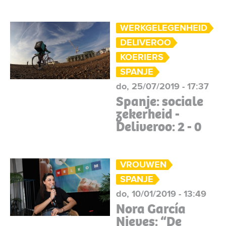
WERKGELEGENHEID
DELIVEROO
KOERIERS
SPANJE
do, 25/07/2019 - 17:37
Spanje: sociale
zekerheid -
Deliveroo: 2 - 0
VROUWEN
SPANJE
do, 10/01/2019 - 13:49
Nora García
Nieves: “De