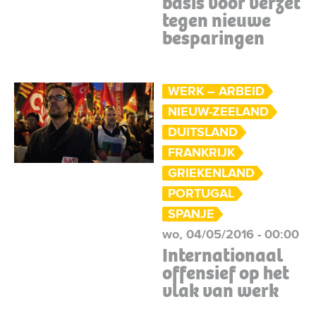
basis voor verzet
tegen nieuwe
besparingen
WERK – ARBEID
NIEUW-ZEELAND
DUITSLAND
FRANKRIJK
GRIEKENLAND
PORTUGAL
SPANJE
wo, 04/05/2016 - 00:00
Internationaal
offensief op het
vlak van werk