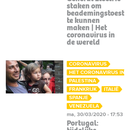
staken om
beademingstoeste
te kunnen
maken | Het
coronavirus in
de wereld
CORONAVIRUS
HET CORONAVIRUS IN 
PALESTINA
FRANKRIJK
ITALIË
SPANJE
VENEZUELA
ma, 30/03/2020 - 17:53
Portugal: