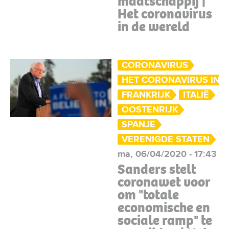
maatschappij |
Het coronavirus
in de wereld
CORONAVIRUS
HET CORONAVIRUS IN 
FRANKRIJK
ITALIË
OOSTENRIJK
SPANJE
VERENIGDE STATEN
ma, 06/04/2020 - 17:43
Sanders stelt
coronawet voor
om "totale
economische en
sociale ramp" te