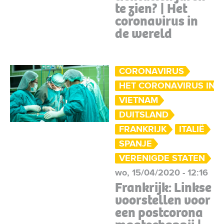
te zien? | Het
coronavirus in
de wereld
CORONAVIRUS
HET CORONAVIRUS IN 
VIETNAM
DUITSLAND
FRANKRIJK
ITALIË
SPANJE
VERENIGDE STATEN
wo, 15/04/2020 - 12:16
Frankrijk: Linkse
voorstellen voor
een postcorona