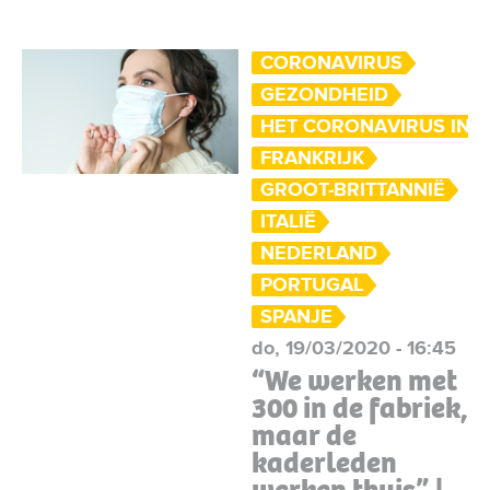
CORONAVIRUS
GEZONDHEID
HET CORONAVIRUS IN 
FRANKRIJK
GROOT-BRITTANNIË
ITALIË
NEDERLAND
PORTUGAL
SPANJE
do, 19/03/2020 - 16:45
“We werken met
300 in de fabriek,
maar de
kaderleden