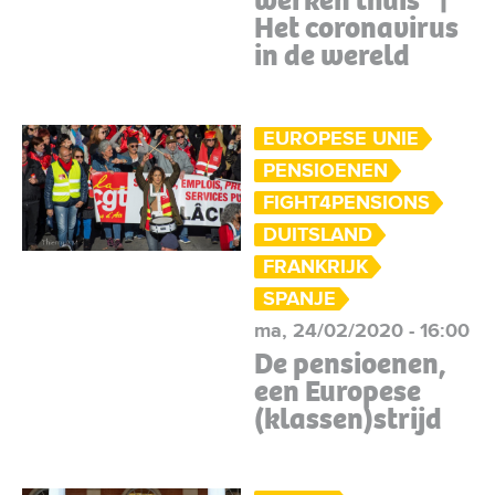
werken thuis” |
Het coronavirus
in de wereld
EUROPESE UNIE
PENSIOENEN
FIGHT4PENSIONS
DUITSLAND
FRANKRIJK
SPANJE
ma, 24/02/2020 - 16:00
De pensioenen,
een Europese
(klassen)strijd