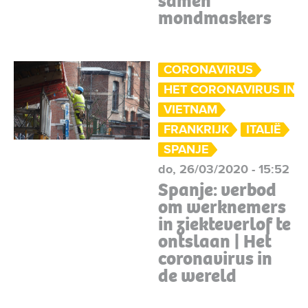
samen
mondmaskers
CORONAVIRUS
HET CORONAVIRUS IN 
VIETNAM
FRANKRIJK
ITALIË
SPANJE
do, 26/03/2020 - 15:52
Spanje: verbod
om werknemers
in ziekteverlof te
ontslaan | Het
coronavirus in
de wereld