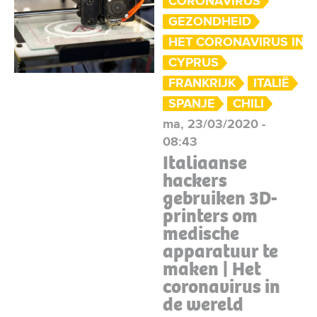
CORONAVIRUS
GEZONDHEID
HET CORONAVIRUS IN 
CYPRUS
FRANKRIJK
ITALIË
SPANJE
CHILI
ma, 23/03/2020 -
08:43
Italiaanse
hackers
gebruiken 3D-
printers om
medische
apparatuur te
maken | Het
coronavirus in
de wereld