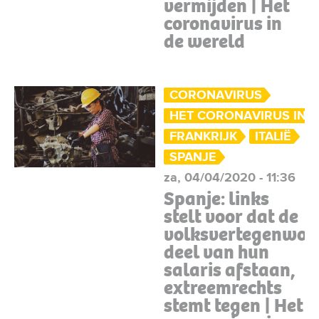
vermijden | Het
coronavirus in
de wereld
CORONAVIRUS
HET CORONAVIRUS IN 
FRANKRIJK
ITALIË
SPANJE
za, 04/04/2020 - 11:36
Spanje: links
stelt voor dat de
volksvertegenwoo
deel van hun
salaris afstaan,
extreemrechts
stemt tegen | Het