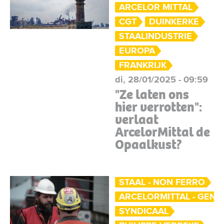
ARCELOR MITTAL
CGT
DUINKERKE
STAALINDUSTRIE
EUROPA
FRANKRIJK
di, 28/01/2025 - 09:59
"Ze laten ons
hier verrotten":
verlaat
ArcelorMittal de
Opaalkust?
STAAL - NON FERRO
ARCELORMITTAL - GENT
SYNDICAAL