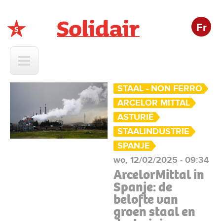
Fr
Solidair
STAAL - NON FERRO
ARCELOR MITTAL
ASTURIË
STAALINDUSTRIE
SPANJE
wo, 12/02/2025 - 09:34
ArcelorMittal in
Spanje: de
belofte van
groen staal en