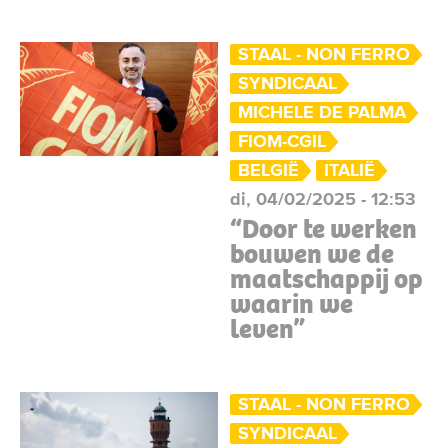
STAAL - NON FERRO
SYNDICAAL
MICHELE DE PALMA
FIOM-CGIL
BELGIË
ITALIË
di, 04/02/2025 - 12:53
“Door te werken
bouwen we de
maatschappij op
waarin we
leven”
STAAL - NON FERRO
SYNDICAAL