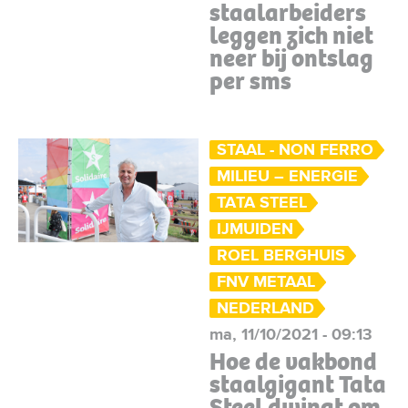
staalarbeiders
leggen zich niet
neer bij ontslag
per sms
STAAL - NON FERRO
MILIEU – ENERGIE
TATA STEEL
IJMUIDEN
ROEL BERGHUIS
FNV METAAL
NEDERLAND
ma, 11/10/2021 - 09:13
Hoe de vakbond
staalgigant Tata
Steel dwingt om