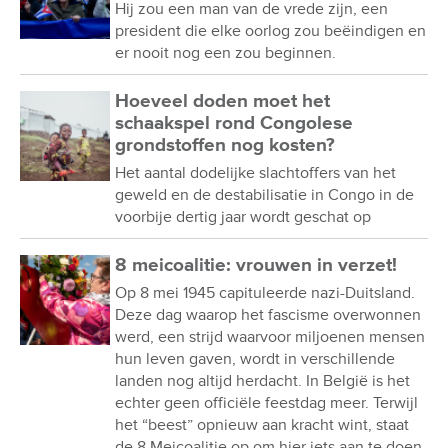
Hij zou een man van de vrede zijn, een
president die elke oorlog zou beëindigen en
er nooit nog een zou beginnen.
Hoeveel doden moet het
schaakspel rond Congolese
grondstoffen nog kosten?
Het aantal dodelijke slachtoffers van het
geweld en de destabilisatie in Congo in de
voorbije dertig jaar wordt geschat op
8 meicoalitie: vrouwen in verzet!
Op 8 mei 1945 capituleerde nazi-Duitsland.
Deze dag waarop het fascisme overwonnen
werd, een strijd waarvoor miljoenen mensen
hun leven gaven, wordt in verschillende
landen nog altijd herdacht. In België is het
echter geen officiële feestdag meer. Terwijl
het “beest” opnieuw aan kracht wint, staat
de 8 Meicoalitie op om hier iets aan te doen.