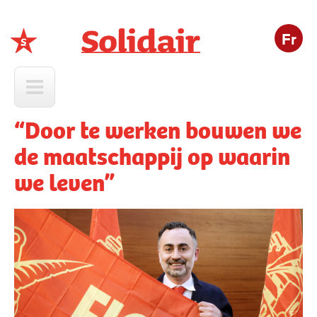
Fr
Solidair
“Door te werken bouwen we
de maatschappij op waarin
we leven”