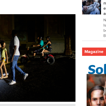
m
e
a
N
I
b
B
Magazine