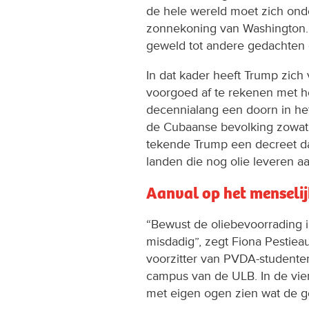
de hele wereld moet zich ond
zonnekoning van Washington. W
geweld tot andere gedachten
In dat kader heeft Trump zi
voorgoed af te rekenen met h
decennialang een doorn in het
de Cubaanse bevolking zowat l
tekende Trump een decreet da
landen die nog olie leveren a
Aanval op het menselij
“Bewust de oliebevoorrading i
misdadig”, zegt Fiona Pestiea
voorzitter van PVDA-studen
campus van de ULB. In de vie
met eigen ogen zien wat de g