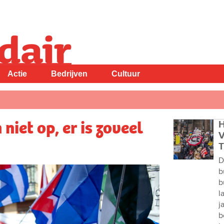
Actie
Bedrijven
Cultuur
niet op, er is zoveel
H
V
T
D
b
b
l
j
b