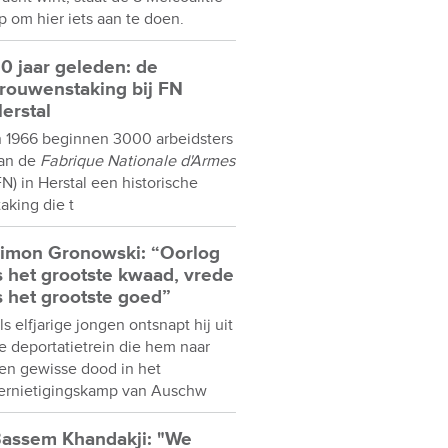
p om hier iets aan te doen.
0 jaar geleden: de
rouwenstaking bij FN
erstal
n 1966 beginnen 3000 arbeidsters
an de
Fabrique Nationale d'Armes
FN) in Herstal een historische
taking die t
imon Gronowski: “Oorlog
s het grootste kwaad, vrede
s het grootste goed”
ls elfjarige jongen ontsnapt hij uit
e deportatietrein die hem naar
en gewisse dood in het
ernietigingskamp van Auschw
assem Khandakji: "We