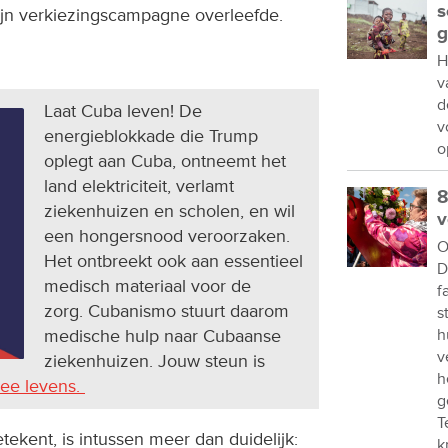
s
zijn verkiezingscampagne overleefde.
g
H
v
d
Laat Cuba leven! De
v
energieblokkade die Trump
o
oplegt aan Cuba, ontneemt het
land elektriciteit, verlamt
8
ziekenhuizen en scholen, en wil
v
een hongersnood veroorzaken.
O
Het ontbreekt ook aan essentieel
D
medisch materiaal voor de
f
zorg. Cubanismo stuurt daarom
s
medische hulp naar Cubaanse
h
v
ziekenhuizen. Jouw steun is
h
mee levens.
g
T
ekent, is intussen meer dan duidelijk:
k