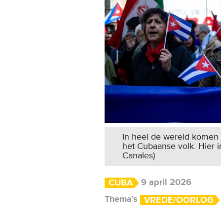
In heel de wereld komen m
het Cubaanse volk. Hier i
Canales)
9 april 2026
CUBA
Thema's
VREDE/OORLOG