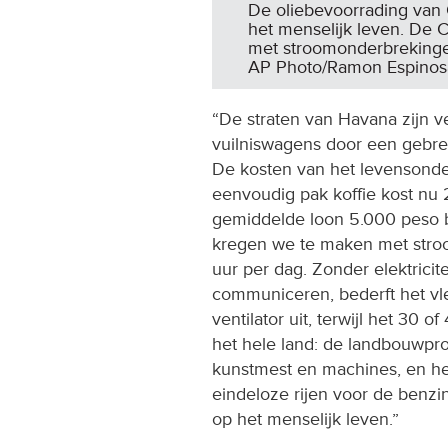
De oliebevoorrading van 
het menselijk leven. De 
met stroomonderbrekinge
AP Photo/Ramon Espinos
“De straten van Havana zijn 
vuilniswagens door een gebre
De kosten van het levensonde
eenvoudig pak koffie kost nu 
gemiddelde loon 5.000 peso b
kregen we te maken met stro
uur per dag. Zonder elektricit
communiceren, bederft het vle
ventilator uit, terwijl het 30 o
het hele land: de landbouwpr
kunstmest en machines, en het 
eindeloze rijen voor de benzin
op het menselijk leven.”