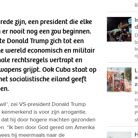
B
I
ede zijn, een president die elke
d
 er nooit nog een zou beginnen.
D
te Donald Trump zich tot een
b
le wereld economisch en militair
b
r
nale rechtsregels vertrapt en
wapens grijpt. Ook Cuba staat op
L
a
het socialistische eiland geeft
z
en.
I
c
wil”, zei VS-president Donald Trump
o
 kenmerkend is voor zijn arrogantie,
P
g dat hij door hogere machten gezonden
s
en. “Ik ben door God gered om Amerika
H
wees hij meermaals naar de