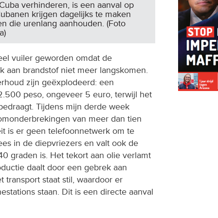
Cuba verhinderen, is een aanval op
Cubanen krijgen dagelijks te maken
n die urenlang aanhouden. (Foto
a)
veel vuiler geworden omdat de
k aan brandstof niet meer langskomen.
rhoud zijn geëxplodeerd: een
2.500 peso, ongeveer 5 euro, terwijl het
edraagt. Tijdens mijn derde week
omonderbrekingen van meer dan tien
eit is er geen telefoonnetwerk om te
es in de diepvriezers en valt ook de
f 40 graden is. Het tekort aan olie verlamt
oductie daalt door een gebrek aan
transport staat stil, waardoor er
estations staan. Dit is een directe aanval