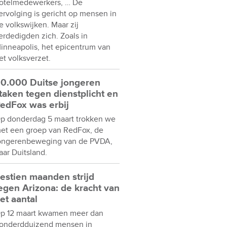
otelmedewerkers, … De
ervolging is gericht op mensen in
e volkswijken. Maar zij
erdedigden zich. Zoals in
inneapolis, het epicentrum van
et volksverzet.
0.000 Duitse jongeren
taken tegen dienstplicht en
edFox was erbij
p donderdag 5 maart trokken we
et een groep van RedFox, de
ongerenbeweging van de PVDA,
aar Duitsland.
estien maanden strijd
egen Arizona: de kracht van
et aantal
p 12 maart kwamen meer dan
onderdduizend mensen in