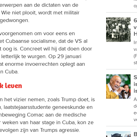
erwerpen aan de dictaten van de
o
ie niet plooit, wordt met militair
 gedwongen.
6
v
ch voorgenomen om voor eens en
H
et Cubaanse socialisme, dat de VS al
I
 oog is. Concreet wil hij dat doen door
v
etterlijk te wurgen. Op 29 januari
(
s
t enorme invoerrechten oplegt aan
an Cuba.
S
i
k leven
i
n het vizier nemen, zoals Trump doet, is
A
d
u, laatstejaarsstudente geneeskunde en
e
tenbeweging Comac aan de medische
v
r weken van haar stage in Cuba, kon ze
evolgen zijn van Trumps agressie.
B