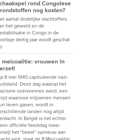
chaakspel rond Congolese
rondstoffen nog kosten?
et aantal dodelijke slachtoffers
an het geweld en de
estabilisatie in Congo in de
oorbije dertig jaar wordt geschat
p
 meicoalitie: vrouwen in
erzet!
p 8 mei 1945 capituleerde nazi-
uitsland. Deze dag waarop het
ascisme overwonnen werd, een
trijd waarvoor miljoenen mensen
un leven gaven, wordt in
erschillende landen nog altijd
erdacht. In België is het echter
een officiële feestdag meer.
erwijl het “beest” opnieuw aan
racht wint, staat de 8 Meicoalitie