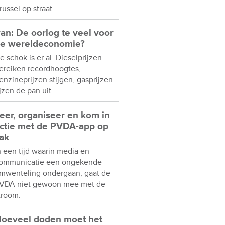
russel op straat.
ran: De oorlog te veel voor
e wereldeconomie?
e schok is er al. Dieselprijzen
ereiken recordhoogtes,
enzineprijzen stijgen, gasprijzen
ijzen de pan uit.
eer, organiseer en kom in
ctie met de PVDA-app op
ak
n een tijd waarin media en
ommunicatie een ongekende
mwenteling ondergaan, gaat de
VDA niet gewoon mee met de
troom.
oeveel doden moet het