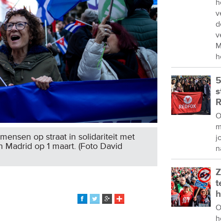
h
v
d
v
M
h
5
s
R
O
m
ensen op straat in solidariteit met
j
n Madrid op 1 maart. (Foto David
n
Z
t
h
O
h