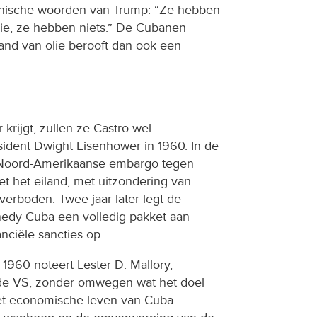
 cynische woorden van Trump: “Ze hebben
ie, ze hebben niets.” De Cubanen
and van olie berooft dan ook een
krijgt, zullen ze Castro wel
sident Dwight Eisenhower in 1960. In de
t Noord-Amerikaanse embargo tegen
et het eiland, met uitzondering van
verboden. Twee jaar later legt de
edy Cuba een volledig pakket aan
nciële sancties op.
l 1960 noteert Lester D. Mallory,
n de VS, zonder omwegen wat het doel
.het economische leven van Cuba