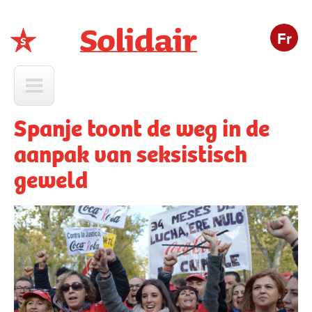
Fr
Solidair
Spanje toont de weg in de
aanpak van seksistisch
geweld