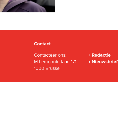
Contact
Contacteer ons:
Redactie
M.Lemonnierlaan 171
Nieuwsbrief
1000 Brussel