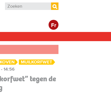
Zoekveld
Zoeken
Fr
EKOVEN
MUILKORFWET
 - 14:56
lkorfwet” tegen de
g