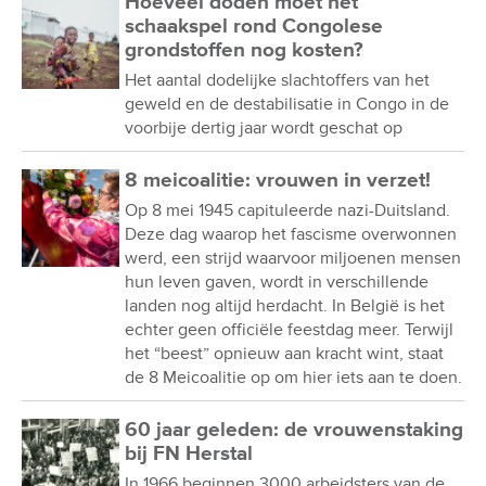
Hoeveel doden moet het
schaakspel rond Congolese
grondstoffen nog kosten?
Het aantal dodelijke slachtoffers van het
geweld en de destabilisatie in Congo in de
voorbije dertig jaar wordt geschat op
8 meicoalitie: vrouwen in verzet!
Op 8 mei 1945 capituleerde nazi-Duitsland.
Deze dag waarop het fascisme overwonnen
werd, een strijd waarvoor miljoenen mensen
hun leven gaven, wordt in verschillende
landen nog altijd herdacht. In België is het
echter geen officiële feestdag meer. Terwijl
het “beest” opnieuw aan kracht wint, staat
de 8 Meicoalitie op om hier iets aan te doen.
60 jaar geleden: de vrouwenstaking
bij FN Herstal
In 1966 beginnen 3000 arbeidsters van de