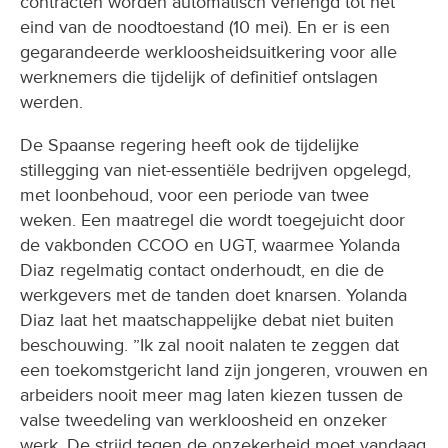
contracten worden automatisch verlengd tot het
eind van de noodtoestand (10 mei). En er is een
gegarandeerde werkloosheidsuitkering voor alle
werknemers die tijdelijk of definitief ontslagen
werden.
De Spaanse regering heeft ook de tijdelijke
stillegging van niet-essentiële bedrijven opgelegd,
met loonbehoud, voor een periode van twee
weken. Een maatregel die wordt toegejuicht door
de vakbonden CCOO en UGT, waarmee Yolanda
Diaz regelmatig contact onderhoudt, en die de
werkgevers met de tanden doet knarsen. Yolanda
Diaz laat het maatschappelijke debat niet buiten
beschouwing. ”Ik zal nooit nalaten te zeggen dat
een toekomstgericht land zijn jongeren, vrouwen en
arbeiders nooit meer mag laten kiezen tussen de
valse tweedeling van werkloosheid en onzeker
werk. De strijd tegen de onzekerheid moet vandaag