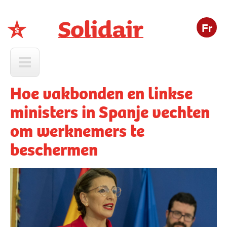
Fr
Solidair
Hoe vakbonden en linkse
ministers in Spanje vechten
om werknemers te
beschermen