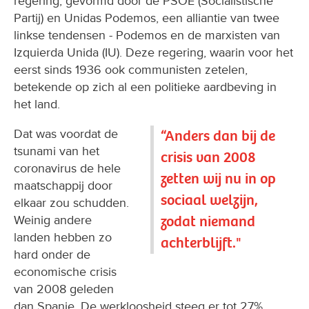
regering, gevormd door de PSOE (Socialistische
Partij) en Unidas Podemos, een alliantie van twee
linkse tendensen - Podemos en de marxisten van
Izquierda Unida (IU). Deze regering, waarin voor het
eerst sinds 1936 ook communisten zetelen,
betekende op zich al een politieke aardbeving in
het land.
Dat was voordat de
“Anders dan bij de
tsunami van het
crisis van 2008
coronavirus de hele
zetten wij nu in op
maatschappij door
sociaal welzijn,
elkaar zou schudden.
zodat niemand
Weinig andere
landen hebben zo
achterblijft."
hard onder de
economische crisis
van 2008 geleden
dan Spanje. De werkloosheid steeg er tot 27%.