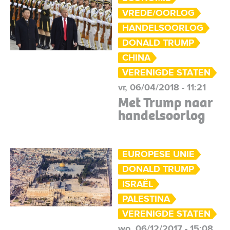
VREDE/OORLOG
HANDELSOORLOG
DONALD TRUMP
CHINA
VERENIGDE STATEN
vr, 06/04/2018 - 11:21
Met Trump naar
handelsoorlog
EUROPESE UNIE
DONALD TRUMP
ISRAËL
PALESTINA
VERENIGDE STATEN
wo, 06/12/2017 - 15:08