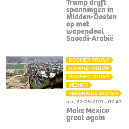
Trump drijft
spanningen in
Midden-Oosten
op met
wapendeal
Saoedi-Arabië
DOSSIER TRUMP
DONALD TRUMP
DOSSIER TRUMP
MEXICO
VERENIGDE STATEN
ma, 22/05/2017 - 07:43
Make Mexico
great again