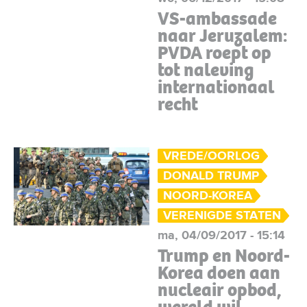
VS-ambassade
naar Jeruzalem:
PVDA roept op
tot naleving
internationaal
recht
VREDE/OORLOG
DONALD TRUMP
NOORD-KOREA
VERENIGDE STATEN
ma, 04/09/2017 - 15:14
Trump en Noord-
Korea doen aan
nucleair opbod,