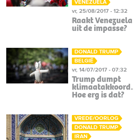
VENEZUELA
vr, 25/08/2017 - 12:32
Raakt Venezuela
uit de impasse?
DONALD TRUMP
BELGIË
vr, 14/07/2017 - 07:32
Trump dumpt
klimaatakkoord…
Hoe erg is dat?
VREDE/OORLOG
DONALD TRUMP
IRAN