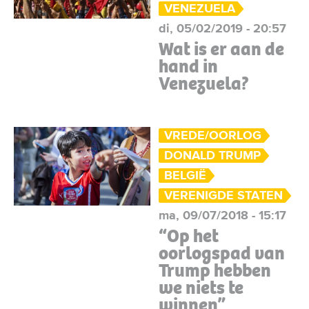
VENEZUELA
di, 05/02/2019 - 20:57
Wat is er aan de
hand in
Venezuela?
VREDE/OORLOG
DONALD TRUMP
BELGIË
VERENIGDE STATEN
ma, 09/07/2018 - 15:17
“Op het
oorlogspad van
Trump hebben
we niets te
winnen”