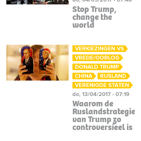
Stop Trump,
change the
world
VERKIEZINGEN VS
VREDE/OORLOG
DONALD TRUMP
CHINA
RUSLAND
VERENIGDE STATEN
do, 13/04/2017 - 07:19
Waarom de
Ruslandstrategie
van Trump zo
controversieel is