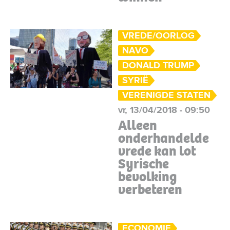
VREDE/OORLOG
NAVO
DONALD TRUMP
SYRIË
VERENIGDE STATEN
vr, 13/04/2018 - 09:50
Alleen
onderhandelde
vrede kan lot
Syrische
bevolking
verbeteren
ECONOMIE