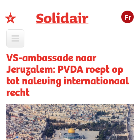
Fr
Solidair
VS-ambassade naar
Jeruzalem: PVDA roept op
tot naleving internationaal
recht