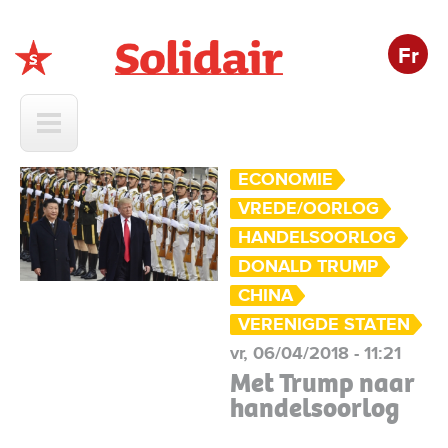
Fr
Solidair
ECONOMIE
VREDE/OORLOG
HANDELSOORLOG
DONALD TRUMP
CHINA
VERENIGDE STATEN
vr, 06/04/2018 - 11:21
Met Trump naar
handelsoorlog