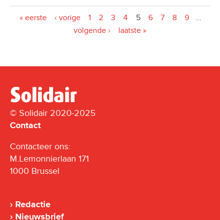
Pagina's
« eerste
‹ vorige
1
2
3
4
5
6
7
8
9
…
volgende ›
laatste »
© Solidair 2020-2025
Contact
Contacteer ons:
M.Lemonnierlaan 171
1000 Brussel
Redactie
Nieuwsbrief