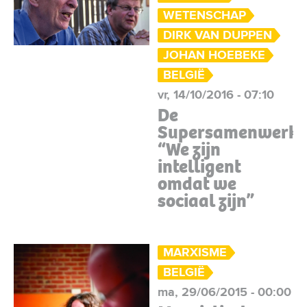
WETENSCHAP
DIRK VAN DUPPEN
JOHAN HOEBEKE
BELGIË
vr, 14/10/2016 - 07:10
De
Supersamenwerke
“We zijn
intelligent
omdat we
sociaal zijn”
MARXISME
BELGIË
ma, 29/06/2015 - 00:00