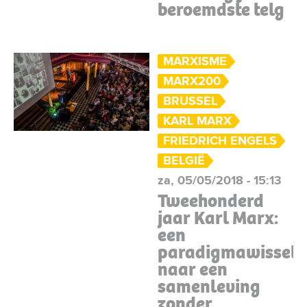
beroemdste telg
MARXISME
MARX200
BRUSSEL
KARL MARX
FRIEDRICH ENGELS
BELGIË
za, 05/05/2018 - 15:13
Tweehonderd
jaar Karl Marx:
een
paradigmawissel
naar een
samenleving
zonder