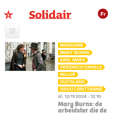
Fr
Solidair
MARXISME
MARY BURNS
KARL MARX
FRIEDRICH ENGELS
BELGIË
DUITSLAND
GROOT-BRITTANNIË
di, 12/11/2024 - 12:10
Mary Burns: de
arbeidster die de