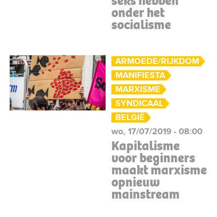
seks hebben
onder het
socialisme
ARMOEDE/RIJKDOM
MANIFIESTA
MARXISME
SYNDICAAL
BELGIË
wo, 17/07/2019 - 08:00
Kapitalisme
voor beginners
maakt marxisme
opnieuw
mainstream