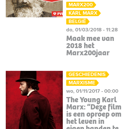
MARX200
KARL MARX
BELGIË
do, 01/03/2018 - 11:28
Maak mee van
2018 het
Marx200jaar
GESCHIEDENIS
MARXISME
wo, 01/11/2017 - 00:00
The Young Karl
Marx: “Deze film
is een oproep om
het leven in
eigen handen te