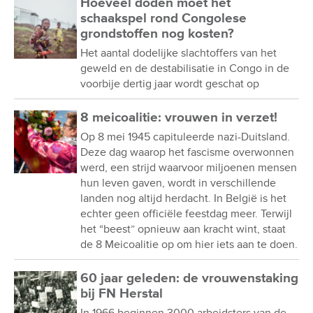
Hoeveel doden moet het
schaakspel rond Congolese
grondstoffen nog kosten?
Het aantal dodelijke slachtoffers van het
geweld en de destabilisatie in Congo in de
voorbije dertig jaar wordt geschat op
8 meicoalitie: vrouwen in verzet!
Op 8 mei 1945 capituleerde nazi-Duitsland.
Deze dag waarop het fascisme overwonnen
werd, een strijd waarvoor miljoenen mensen
hun leven gaven, wordt in verschillende
landen nog altijd herdacht. In België is het
echter geen officiële feestdag meer. Terwijl
het “beest” opnieuw aan kracht wint, staat
de 8 Meicoalitie op om hier iets aan te doen.
60 jaar geleden: de vrouwenstaking
bij FN Herstal
In 1966 beginnen 3000 arbeidsters van de