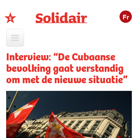
Fr
Solidair
Interview: “De Cubaanse
bevolking gaat verstandig
om met de nieuwe situatie”