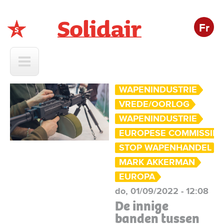
Fr
Solidair
WAPENINDUSTRIE
VREDE/OORLOG
WAPENINDUSTRIE
EUROPESE COMMISSIE
STOP WAPENHANDEL
MARK AKKERMAN
EUROPA
do, 01/09/2022 - 12:08
De innige
banden tussen