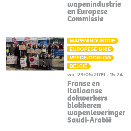
wapenindustrie
en Europese
Commissie
WAPENINDUSTRIE
EUROPESE UNIE
VREDE/OORLOG
BELGIË
wo, 29/05/2019 - 15:24
Franse en
Italiaanse
dokwerkers
blokkeren
wapenleveringen
Saudi-Arabië