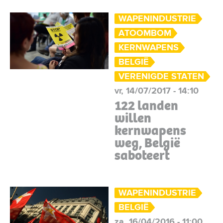
WAPENINDUSTRIE
ATOOMBOM
KERNWAPENS
BELGIË
VERENIGDE STATEN
vr, 14/07/2017 - 14:10
122 landen
willen
kernwapens
weg, België
saboteert
WAPENINDUSTRIE
BELGIË
za, 16/04/2016 - 11:00