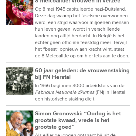
8 meicoalitie: vrouwen in verzet!
Op 8 mei 1945 capituleerde nazi-Duitsland.
Deze dag waarop het fascisme overwonnen
werd, een strijd waarvoor miljoenen mensen
hun leven gaven, wordt in verschillende
landen nog altijd herdacht. In België is het
echter geen officiële feestdag meer. Terwijl
het “beest” opnieuw aan kracht wint, staat
de 8 Meicoalitie op om hier iets aan te doen.
60 jaar geleden: de vrouwenstaking
bij FN Herstal
In 1966 beginnen 3000 arbeidsters van de
Fabrique Nationale d'Armes
(FN) in Herstal
een historische staking die t
Simon Gronowski: “Oorlog is het
grootste kwaad, vrede is het
grootste goed”
Als elfjarige jongen ontsnapt hij uit de