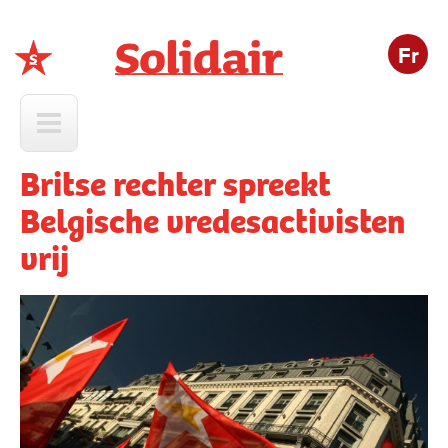
Fr
Solidair
Britse rechter spreekt
Belgische vredesactivisten
vrij