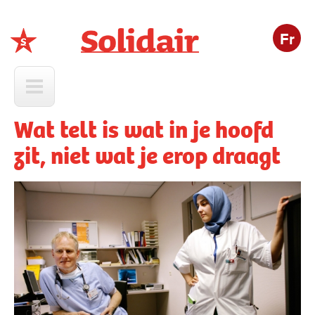
Fr
Solidair
Wat telt is wat in je hoofd
zit, niet wat je erop draagt