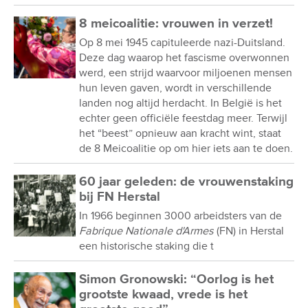
8 meicoalitie: vrouwen in verzet!
Op 8 mei 1945 capituleerde nazi-Duitsland.
Deze dag waarop het fascisme overwonnen
werd, een strijd waarvoor miljoenen mensen
hun leven gaven, wordt in verschillende
landen nog altijd herdacht. In België is het
echter geen officiële feestdag meer. Terwijl
het “beest” opnieuw aan kracht wint, staat
de 8 Meicoalitie op om hier iets aan te doen.
60 jaar geleden: de vrouwenstaking
bij FN Herstal
In 1966 beginnen 3000 arbeidsters van de
Fabrique Nationale d'Armes
(FN) in Herstal
een historische staking die t
Simon Gronowski: “Oorlog is het
grootste kwaad, vrede is het