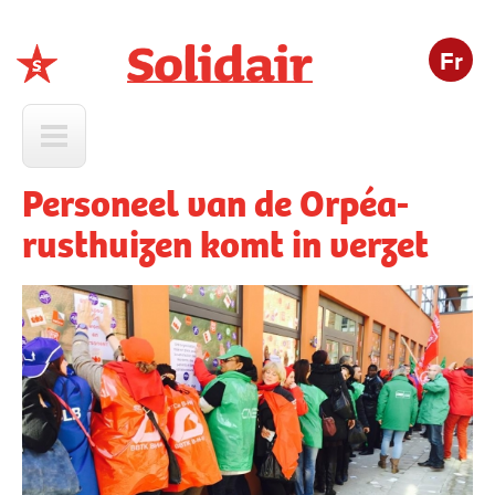
Fr
Solidair
Personeel van de Orpéa-
rusthuizen komt in verzet