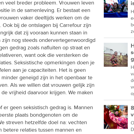
en veel breder probleem. Vrouwen leven
i
ositie in de samenleving. Er bestaat een
H
vrouwen vaker deeltijds werken om de
e
 Ook bij de ontslagen bij Carrefour zijn
b
z
ngrijk dat zij vooraan kunnen staan in
n zijn nog steeds ondervertegenwoordigd
H
gen gedrag zoals nafluiten op straat en
s
elativeren, want ook die versterken de
g
aties. Seksistische opmerkingen doen je
H
felen aan je capaciteiten. Het is geen
v
minder geneigd zijn in het openbaar te
d
n. Als we willen dat vrouwen gelijk zijn
v
 de vrijheid daarvoor krijgen. We maken
o
f er geen seksistisch gedrag is. Mannen
8
v
 eerste plaats bondgenoten om de
e streven hetzelfde doel na: vechten
O
n betere relaties tussen mannen en
D