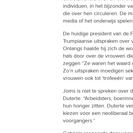
individuen, in het bijzonder 
die over hen circuleren. De ma
media of het onderwijs spelen 
De huidige president van de Fi
Trumpiaanse uitspraken over 
Onlangs haalde hij zich de 
hals door over de vrouwen die v
zeggen “Ze waren het waard o
Zo’n uitspraken moedigen sek
vrouwen ook tot ‘trofeeën’ van
Joms is niet te spreken over 
Duterte: “Arbeidsters, boerinn
hun honger zitten. Duterte verb
kiezen voor een neoliberaal be
voorgangers.”