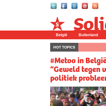
Solidair
België
Buitenland
HOT TOPICS
#Metoo in België
“Geweld tegen v
politiek proble