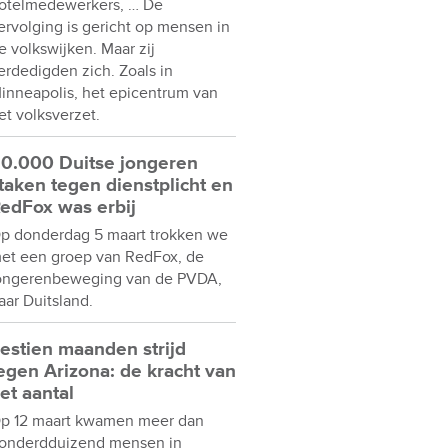
otelmedewerkers, … De
ervolging is gericht op mensen in
e volkswijken. Maar zij
erdedigden zich. Zoals in
inneapolis, het epicentrum van
et volksverzet.
0.000 Duitse jongeren
taken tegen dienstplicht en
edFox was erbij
p donderdag 5 maart trokken we
et een groep van RedFox, de
ongerenbeweging van de PVDA,
aar Duitsland.
estien maanden strijd
egen Arizona: de kracht van
et aantal
p 12 maart kwamen meer dan
onderdduizend mensen in