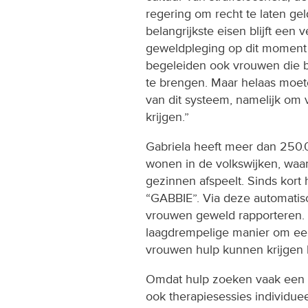
regering om recht te laten ge
belangrijkste eisen blijft een
geweldpleging op dit moment n
begeleiden ook vrouwen die b
te brengen. Maar helaas moete
van dit systeem, namelijk om v
krijgen.”
Gabriela heeft meer dan 250.00
wonen in de volkswijken, waa
gezinnen afspeelt. Sinds kort 
“GABBIE”. Via deze automati
vrouwen geweld rapporteren. D
laagdrempelige manier om ee
vrouwen hulp kunnen krijgen b
Omdat hulp zoeken vaak een mo
ook therapiesessies individue