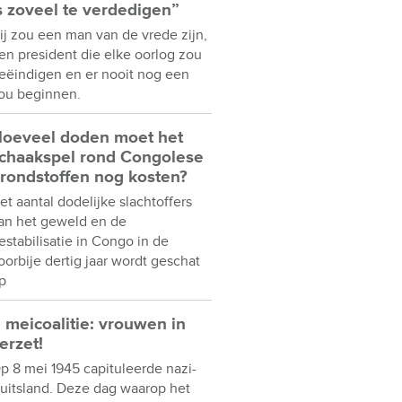
s zoveel te verdedigen”
ij zou een man van de vrede zijn,
en president die elke oorlog zou
eëindigen en er nooit nog een
ou beginnen.
oeveel doden moet het
chaakspel rond Congolese
rondstoffen nog kosten?
et aantal dodelijke slachtoffers
an het geweld en de
estabilisatie in Congo in de
oorbije dertig jaar wordt geschat
p
 meicoalitie: vrouwen in
erzet!
p 8 mei 1945 capituleerde nazi-
uitsland. Deze dag waarop het