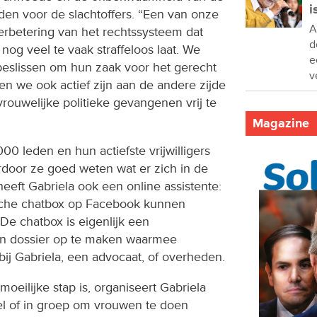
i
lden voor de slachtoffers. “Een van onze
A
 verbetering van het rechtssysteem dat
d
og veel te vaak straffeloos laat. We
e
eslissen om hun zaak voor het gerecht
v
n we ook actief zijn aan de andere zijde
rouwelijke politieke gevangenen vrij te
Magazine
0 leden en hun actiefste vrijwilligers
rdoor ze goed weten wat er zich in de
heeft Gabriela ook een online assistente:
sche chatbox op Facebook kunnen
e chatbox is eigenlijk een
n dossier op te maken waarmee
ij Gabriela, een advocaat, of overheden.
eilijke stap is, organiseert Gabriela
el of in groep om vrouwen te doen