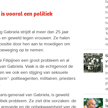
f
s
h
s vooral een politiek
v
h
g
 Gabriela strijdt al meer dan 25 jaar
T
es en geweld tegen vrouwen. Ze halen
k
positie door hen aan te moedigen om
o
nbeweging op te nemen.
6
e Filipijnen een groot probleem en al
v
van Gabriela. Vaak is de echtgenoot de
H
ien we ook een stijging van seksuele
I
rm”: politieagenten, militairen, priesters
v
(
.
s
ris-generaal van Gabriela, is geweld
S
tiek probleem. Ze ziet drie oorzaken: de
i
 de armoede en de onbekwaamheid van de