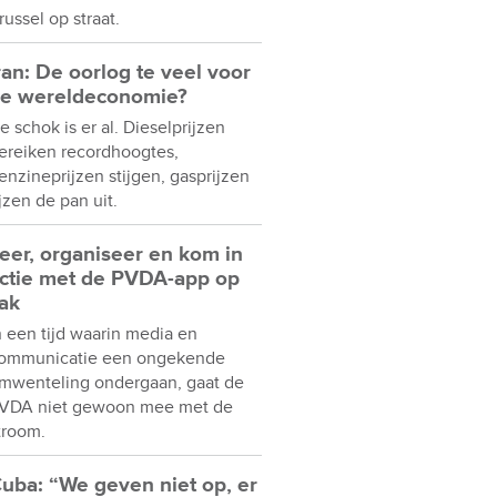
russel op straat.
ran: De oorlog te veel voor
e wereldeconomie?
e schok is er al. Dieselprijzen
ereiken recordhoogtes,
enzineprijzen stijgen, gasprijzen
ijzen de pan uit.
eer, organiseer en kom in
ctie met de PVDA-app op
ak
n een tijd waarin media en
ommunicatie een ongekende
mwenteling ondergaan, gaat de
VDA niet gewoon mee met de
troom.
uba: “We geven niet op, er