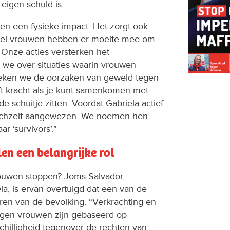
eigen schuld is.
een een fysieke impact. Het zorgt ook
veel vrouwen hebben er moeite mee om
. Onze acties versterken het
 we over situaties waarin vrouwen
eken we de oorzaken van geweld tegen
ft kracht als je kunt samenkomen met
e schuitje zitten. Voordat Gabriela actief
ichzelf aangewezen. We noemen hen
ar ‘survivors’.”
en een belangrijke rol
ouwen stoppen? Joms Salvador,
la, is ervan overtuigd dat een van de
eren van de bevolking: “Verkrachting en
gen vrouwen zijn gebaseerd op
hilligheid tegenover de rechten van