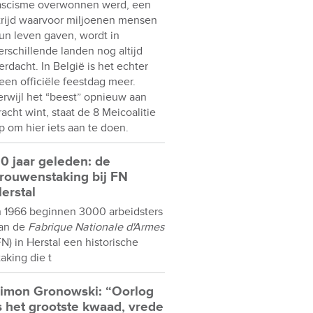
ascisme overwonnen werd, een
trijd waarvoor miljoenen mensen
un leven gaven, wordt in
erschillende landen nog altijd
erdacht. In België is het echter
een officiële feestdag meer.
erwijl het “beest” opnieuw aan
racht wint, staat de 8 Meicoalitie
p om hier iets aan te doen.
0 jaar geleden: de
rouwenstaking bij FN
erstal
n 1966 beginnen 3000 arbeidsters
an de
Fabrique Nationale d'Armes
FN) in Herstal een historische
taking die t
imon Gronowski: “Oorlog
s het grootste kwaad, vrede