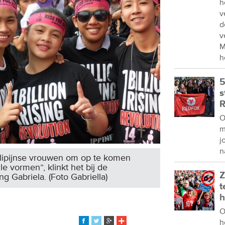
h
v
d
v
M
h
5
s
R
O
m
j
n
ilipijnse vrouwen om op te komen
e vormen”, klinkt het bij de
Z
g Gabriela. (Foto Gabriella)
t
h
O
h