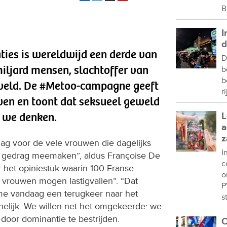
B
I
d
ties is wereldwijd een derde van
D
iljard mensen, slachtoffer van
b
b
weld. De #Metoo-campagne geeft
r
en en toont dat seksueel geweld
 we denken.
L
a
z
lag voor de vele vrouwen die dagelijks
I
d gedrag meemaken”, aldus Françoise De
c
het opiniestuk waarin 100 Franse
o
vrouwen mogen lastigvallen”. “Dat
P
e vandaag een terugkeer naar het
s
chelijk. We willen net het omgekeerde: we
 door dominantie te bestrijden.
C