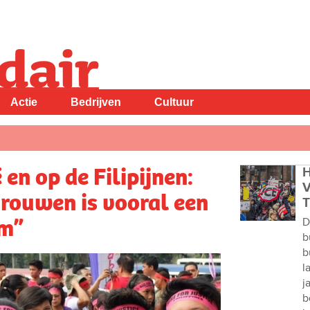
Actie
Bedrijven
Cultuur
 en op de Filipijnen:
H
V
rouwen is vooral een
T
em”
D
b
b
l
j
b