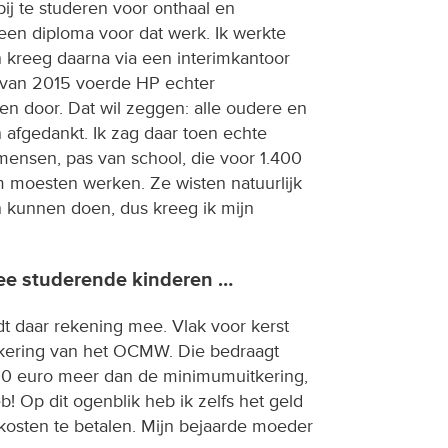
 bij te studeren voor onthaal en
 geen diploma voor dat werk. Ik werkte
n kreeg daarna via een interimkantoor
ar van 2015 voerde HP echter
n door. Dat wil zeggen: alle oudere en
fgedankt. Ik zag daar toen echte
mensen, pas van school, die voor 1.400
m moesten werken. Ze wisten natuurlijk
n kunnen doen, dus kreeg ik mijn
wee studerende kinderen …
 daar rekening mee. Vlak voor kerst
tkering van het OCMW. Die bedraagt
100 euro meer dan de minimumuitkering,
b! Op dit ogenblik heb ik zelfs het geld
kosten te betalen. Mijn bejaarde moeder