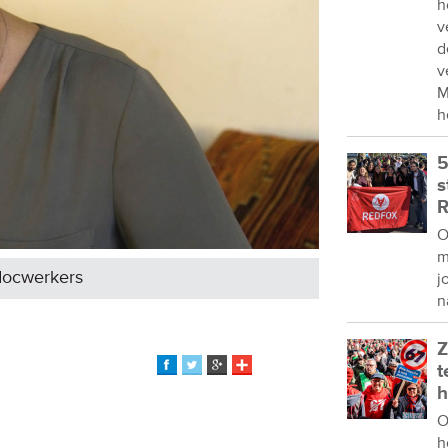
h
v
d
v
M
h
5
s
R
O
m
docwerkers
j
n
Z
t
h
O
h