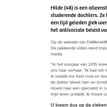
Hilde (48) is een allee
studerende dochters. Ze h
een tijd geleden ziek w
het antisociale beleid v
Op de website van DeWereldMo
De pakkende video werd mass
media.
“In het voorjaar van 2015 kre
ons haar verhaal. “Ik had net
ik voelde me heel moe en dow
de dokter bloed nam en ernsti
moest naar een specialist in 
mijn lever ontdekt. Ik moest 
U kwam dus op de zieken