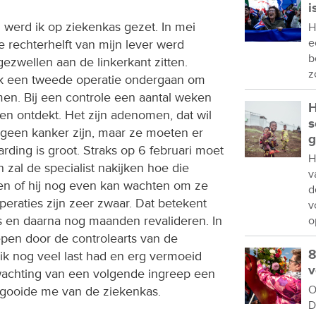
i
5 werd ik op ziekenkas gezet. In mei
H
e
e rechterhelft van mijn lever werd
b
zwellen aan de linkerkant zitten.
z
ik een tweede operatie ondergaan om
en. Bij een controle een aantal weken
H
n ontdekt. Het zijn adenomen, dat wil
s
 geen kanker zijn, maar ze moeten er
g
arding is groot. Straks op 6 februari moet
H
 zal de specialist nakijken hoe die
v
n of hij nog even kan wachten om ze
d
peraties zijn zeer zwaar. Dat betekent
v
 en daarna nog maanden revalideren. In
o
pen door de controlearts van de
8
 ik nog veel last had en erg vermoeid
v
fwachting van een volgende ingreep een
O
 gooide me van de ziekenkas.
D