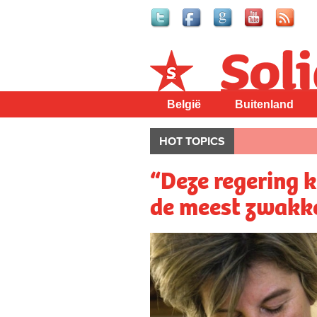
Solidair
België
Buitenland
HOT TOPICS
“Deze regering k
de meest zwakk