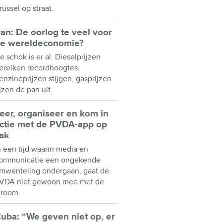
russel op straat.
ran: De oorlog te veel voor
e wereldeconomie?
e schok is er al. Dieselprijzen
ereiken recordhoogtes,
enzineprijzen stijgen, gasprijzen
ijzen de pan uit.
eer, organiseer en kom in
ctie met de PVDA-app op
ak
n een tijd waarin media en
ommunicatie een ongekende
mwenteling ondergaan, gaat de
VDA niet gewoon mee met de
troom.
uba: “We geven niet op, er