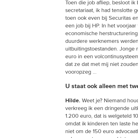
Toen die job afliep, besloot ik
secretariaat, ik had tenslotte
toen ook even bij Securitas e
een job bij HP. In het voorja
economische herstructureringe
duurdere werknemers werden a
uitbuitingstoestanden. Jonge 
euro in een volcontinusystee
dat ze dat met mij niet zoude
vooropzeg …
U staat ook alleen met t
Hilde.
Weet je? Niemand houdt
verkreeg ik een dringende ui
1.200 euro, dat is welgeteld 
omdat ik kinderen ten laste he
niet om de 150 euro advocaat