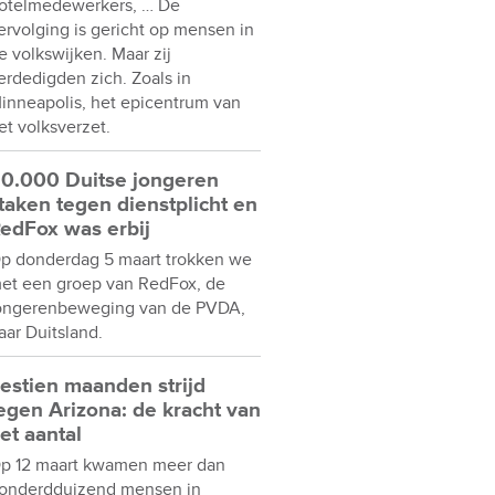
otelmedewerkers, … De
ervolging is gericht op mensen in
e volkswijken. Maar zij
erdedigden zich. Zoals in
inneapolis, het epicentrum van
et volksverzet.
0.000 Duitse jongeren
taken tegen dienstplicht en
edFox was erbij
p donderdag 5 maart trokken we
et een groep van RedFox, de
ongerenbeweging van de PVDA,
aar Duitsland.
estien maanden strijd
egen Arizona: de kracht van
et aantal
p 12 maart kwamen meer dan
onderdduizend mensen in