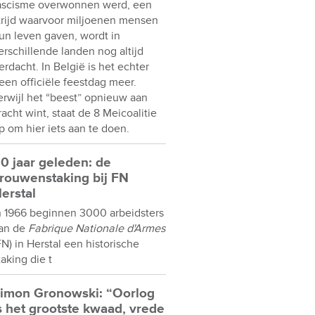
ascisme overwonnen werd, een
trijd waarvoor miljoenen mensen
un leven gaven, wordt in
erschillende landen nog altijd
erdacht. In België is het echter
een officiële feestdag meer.
erwijl het “beest” opnieuw aan
racht wint, staat de 8 Meicoalitie
p om hier iets aan te doen.
0 jaar geleden: de
rouwenstaking bij FN
erstal
n 1966 beginnen 3000 arbeidsters
an de
Fabrique Nationale d'Armes
FN) in Herstal een historische
taking die t
imon Gronowski: “Oorlog
s het grootste kwaad, vrede