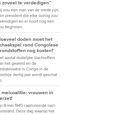
s zoveel te verdedigen”
ij zou een man van de vrede zijn,
en president die elke oorlog zou
eëindigen en er nooit nog een
ou beginnen.
oeveel doden moet het
chaakspel rond Congolese
rondstoffen nog kosten?
et aantal dodelijke slachtoffers
an het geweld en de
estabilisatie in Congo in de
oorbije dertig jaar wordt geschat
p
 meicoalitie: vrouwen in
erzet!
p 8 mei 1945 capituleerde nazi-
uitsland. Deze dag waarop het