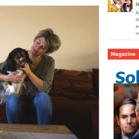
i
A
d
e
v
Magazine