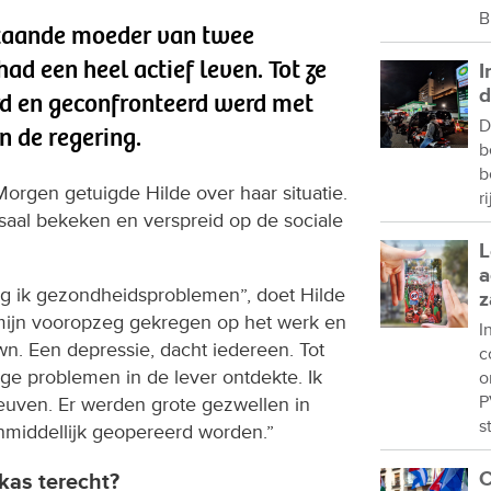
B
nstaande moeder van twee
ad een heel actief leven. Tot ze
I
d
erd en geconfronteerd werd met
D
an de regering.
b
b
rgen getuigde Hilde over haar situatie.
r
aal bekeken en verspreid op de sociale
L
a
eg ik gezondheidsproblemen”, doet Hilde
z
 mijn vooropzeg gekregen op het werk en
I
n. Een depressie, dacht iedereen. Tot
c
ge problemen in de lever ontdekte. Ik
o
P
Leuven. Er werden grote gezwellen in
s
onmiddellijk geopereerd worden.”
C
kas terecht?