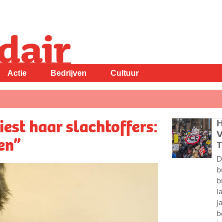
Actie
Bedrijven
Cultuur
iest haar slachtoffers:
H
V
en”
T
D
b
b
l
j
b