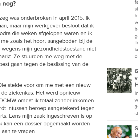
f
n nog?
s
h
zeg was onderbroken in april 2015. Ik
v
an, maar mijn werkgever besloot dat ik
h
odra die weken afgelopen waren en ik
g
 me zoals het hoort aangeboden bij de
T
ik wegens mijn gezondheidstoestand niet
k
markt. Ze stuurden me weg met de
o
oest gaan tegen de beslissing van de
6
v
H
. Die stelde voor om me met een nieuw
ij de ziekenkas. Het werd opnieuw
I
t OCMW omdat ik totaal zonder inkomen
v
(
rdt intussen beroep aangetekend tegen
s
arts. Eens mijn zaak ingeschreven is op
nk kan een dossier opgemaakt worden
S
 aan te vragen.
i