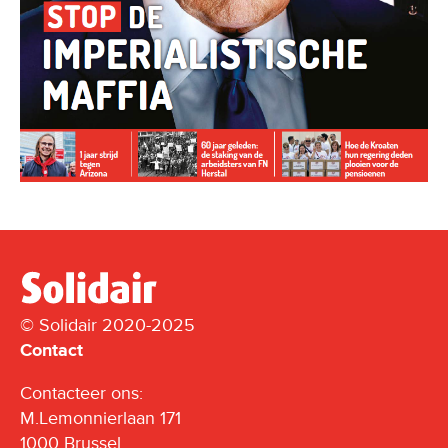
© Solidair 2020-2025
Contact
Contacteer ons:
M.Lemonnierlaan 171
1000 Brussel