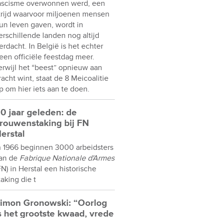
ascisme overwonnen werd, een
trijd waarvoor miljoenen mensen
un leven gaven, wordt in
erschillende landen nog altijd
erdacht. In België is het echter
een officiële feestdag meer.
erwijl het “beest” opnieuw aan
racht wint, staat de 8 Meicoalitie
p om hier iets aan te doen.
0 jaar geleden: de
rouwenstaking bij FN
erstal
n 1966 beginnen 3000 arbeidsters
an de
Fabrique Nationale d'Armes
FN) in Herstal een historische
taking die t
imon Gronowski: “Oorlog
s het grootste kwaad, vrede