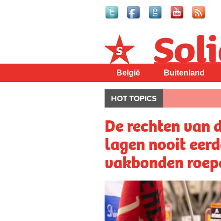
Solidair
België
Buitenland
HOT TOPICS
De rechten van 
lagen nooit eerd
vakbonden roepe