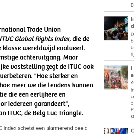
B
I
d
ernational Trade Union
D
ITUC Global Rights Index
, die de
b
 klasse wereldwijd evalueert.
b
r
rnstige achteruitgang. Maar
ijke vaststelling zegt de ITUC ook
L
verbeteren. "Hoe sterker en
a
z
 hoe meer we die tendens kunnen
I
ie die een eerlijkere en
c
r iedereen garandeert",
o
P
an ITUC, de Belg Luc Triangle.
s
UC Index schetst een alarmerend beeld
C