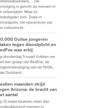
otelmedewerkers, … De
ervolging is gericht op mensen in
e volkswijken. Maar zij
erdedigden zich. Zoals in
inneapolis, het epicentrum van
et volksverzet.
0.000 Duitse jongeren
taken tegen dienstplicht en
edFox was erbij
p donderdag 5 maart trokken we
et een groep van RedFox, de
ongerenbeweging van de PVDA,
aar Duitsland.
estien maanden strijd
egen Arizona: de kracht van
et aantal
p 12 maart kwamen meer dan
onderdduizend mensen in