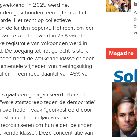
i
orgwekkend. In 2025 werd het
anden geschonden, een cijfer dat het
A
d
rde. Het recht op collectieve
e
an de landen beperkt. Het recht om een
v
id van te worden, werd in 75% van de
ke registratie van vakbonden werd in
 De toegang tot het gerecht is sterk
Magazine
landen heeft de werkende klasse er geen
damentele vrijheden van meningsuiting
llen in een recordaantal van 45% van
rs gaat een georganiseerd offensief
n "ware staatsgreep tegen de democratie",
n overheden, vaak "georkestreerd door
steund door miljardairs die
te reorganiseren om hun eigen belangen
erkende klasse". Deze concentratie van