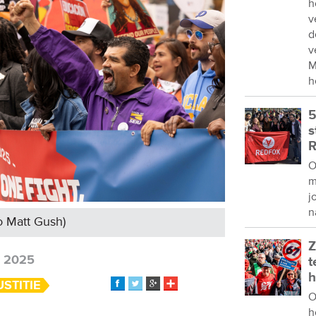
h
v
d
v
M
h
5
s
R
O
m
j
n
o Matt Gush)
Z
i 2025
t
h
USTITIE
O
h