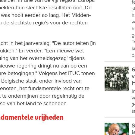
f
kten hun slechtste resultaten ooit. De
s
was nooit eerder ao laag. Het Midden-
h
v
 de slechtste regio's voor de rechten
h
g
T
cht in het jaarverslag: "De autoriteiten [in
k
drukken." En verder: "Een nieuwe wet
o
ting van het overheidsgezag' tijdens
 nieuwe regering dringt nu aan op een
6
are betogingen." Volgens het ITUC tonen
v
Belgische staat, onder invloed van
H
genoten, het fundamentele recht om te
I
t te ondermijnen door regelmatig de
v
se van het land te schenden.
(
s
damentele vrijheden
S
i