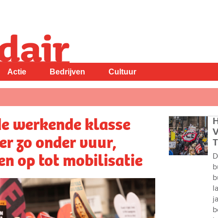
Actie
Bedrijven
Cultuur
de werkende klasse
H
V
er zo onder vuur,
T
n op tot mobilisatie
D
b
b
l
j
b