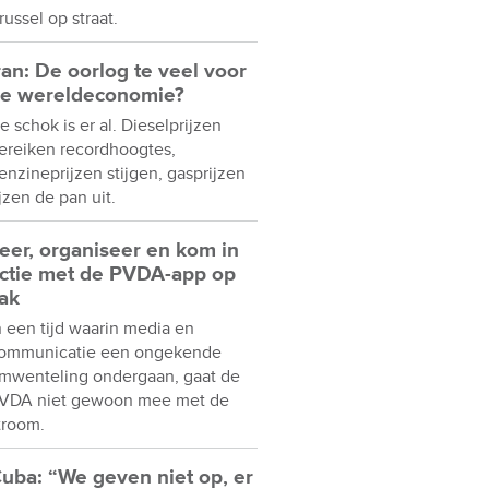
russel op straat.
ran: De oorlog te veel voor
e wereldeconomie?
e schok is er al. Dieselprijzen
ereiken recordhoogtes,
enzineprijzen stijgen, gasprijzen
ijzen de pan uit.
eer, organiseer en kom in
ctie met de PVDA-app op
ak
n een tijd waarin media en
ommunicatie een ongekende
mwenteling ondergaan, gaat de
VDA niet gewoon mee met de
troom.
uba: “We geven niet op, er