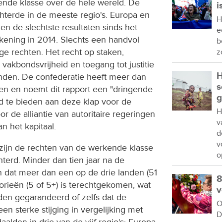
ende klasse over de hele wereld. De
i
hterde in de meeste regio's. Europa en
H
n de slechtste resultaten sinds het
e
ekening in 2014. Slechts een handvol
b
ge rechten. Het recht op staken,
z
vakbondsvrijheid en toegang tot justitie
H
nden. De confederatie heeft meer dan
s
en en noemt dit rapport een "dringende
g
d te bieden aan deze klap voor de
H
r de alliantie van autoritaire regeringen
v
n het kapitaal.
d
v
ijn de rechten van de werkende klasse
o
hterd. Minder dan tien jaar na de
en dat meer dan een op de drie landen (51
8
orieën (5 of 5+) is terechtgekomen, wat
v
den gegarandeerd of zelfs dat de
O
 een sterke stijging in vergelijking met
D
lden in drie van de vijf regio's: Europa