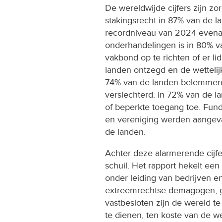
De wereldwijde cijfers zijn z
stakingsrecht in 87% van de l
recordniveau van 2024 evenaa
onderhandelingen is in 80% v
vakbond op te richten of er l
landen ontzegd en de wettelij
74% van de landen belemmerd.
verslechterd: in 72% van de 
of beperkte toegang toe. Fun
en vereniging werden aangeva
de landen.
Achter deze alarmerende cijfe
schuil. Het rapport hekelt ee
onder leiding van bedrijven e
extreemrechtse demagogen, ge
vastbesloten zijn de wereld 
te dienen, ten koste van de w