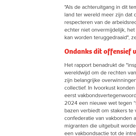
"Als de achteruitgang in dit te
land ter wereld meer zijn dat 
respecteren van de arbeidsre
echter niet onvermijdelijk, he
kan worden teruggedraaid", ze
Ondanks dit offensief
Het rapport benadrukt de "in
wereldwijd om de rechten van
zijn belangrijke overwinninge
collectief. In Ivoorkust kond
eerst vakbondsvertegenwoordi
2024 een nieuwe wet tegen “
bazen verbiedt om stakers te 
confederatie van vakbonden a
migranten die uitgebuit worde
een vakbondsactie tot de intr