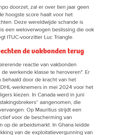
mpo doorzet, zal er over tien jaar geen
de hoogste score haalt voor het
chten. Deze wereldwijde schande is
t is een weloverwogen beslissing die ook
gt ITUC-voorzitter Luc Triangle.
 vechten de vakbonden terug
spirerende reactie van vakbonden
 de werkende klasse te heroveren". Er
n behaald door de kracht van het
en DHL-werknemers in mei 2024 voor het
gers kiezen. In Canada werd in juni
stakingsbrekers” aangenomen, die
vervangen. Op Mauritius strijdt een
ctief voor de bescherming van
n op de arbeidsmarkt. In Ghana leidde
ekking van de exploitatievergunning van