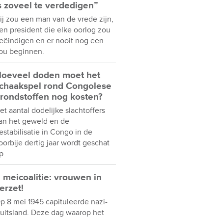
s zoveel te verdedigen”
ij zou een man van de vrede zijn,
en president die elke oorlog zou
eëindigen en er nooit nog een
ou beginnen.
oeveel doden moet het
chaakspel rond Congolese
rondstoffen nog kosten?
et aantal dodelijke slachtoffers
an het geweld en de
estabilisatie in Congo in de
oorbije dertig jaar wordt geschat
p
 meicoalitie: vrouwen in
erzet!
p 8 mei 1945 capituleerde nazi-
uitsland. Deze dag waarop het