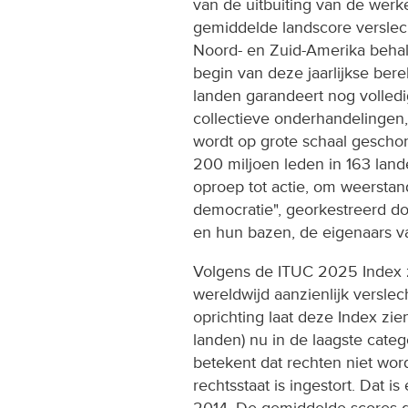
van de uitbuiting van de werk
gemiddelde landscore verslec
Noord- en Zuid-Amerika behale
begin van deze jaarlijkse ber
landen garandeert nog volledi
collectieve onderhandelingen, 
wordt op grote schaal gescho
200 miljoen leden in 163 land
oproep tot actie, om weerstan
democratie", georkestreerd doo
en hun bazen, de eigenaars va
Volgens de ITUC 2025 Index z
wereldwijd aanzienlijk verslec
oprichting laat deze Index zi
landen) nu in de laagste categ
betekent dat rechten niet wor
rechtsstaat is ingestort. Dat is
2014. De gemiddelde scores daa