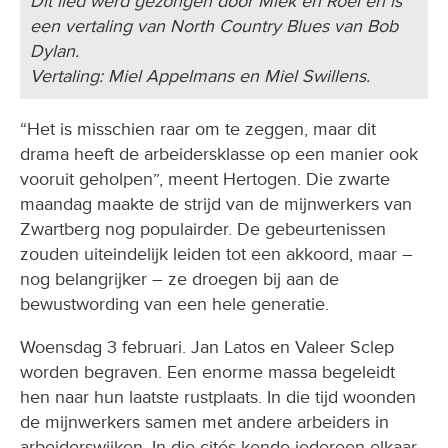
Dit lied werd gezongen door Miek en Roel en is
een vertaling van North Country Blues van Bob
Dylan.
Vertaling: Miel Appelmans en Miel Swillens.
“Het is misschien raar om te zeggen, maar dit
drama heeft de arbeidersklasse op een manier ook
vooruit geholpen”, meent Hertogen. Die zwarte
maandag maakte de strijd van de mijnwerkers van
Zwartberg nog populairder. De gebeurtenissen
zouden uiteindelijk leiden tot een akkoord, maar –
nog belangrijker – ze droegen bij aan de
bewustwording van een hele generatie.
Woensdag 3 februari. Jan Latos en Valeer Sclep
worden begraven. Een enorme massa begeleidt
hen naar hun laatste rustplaats. In die tijd woonden
de mijnwerkers samen met andere arbeiders in
arbeiderswijken. In die cités kende iedereen elkaar.