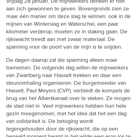
Vrijdag 28 januari. De mijnwerkers denken er niet
aan zich gewonnen te geven. Bovengronds zien ze
maar één manier om deze slag te winnen: ook in de
mijnen van Winterslag en Waterschei, een paar
kilometer verderop, moeten ze in staking gaan. De
rijkswacht treedt aan met zwaar materiaal. De
spanning voor de poort van de mijn is te snijden.
De dagen daarop zal die spanning alleen maar
toenemen. De volgende dag willen de mijnwerkers
van Zwartberg naar Hasselt trekken en daar een
steunomhaling organiseren. De burgemeester van
Hasselt, Paul Meyers (CVP), verbiedt de kompels de
brug van het Albertkanaal over te steken. Ze mogen
de stad niet in. Veel mijnwerkers hebben hun hele
gezin meegenomen, met het idee dat het een dag
van solidariteit is. De betoging wordt
tegengehouden door de rijkswacht, die op een
bepaald moment begint in het wilde weg erop los te