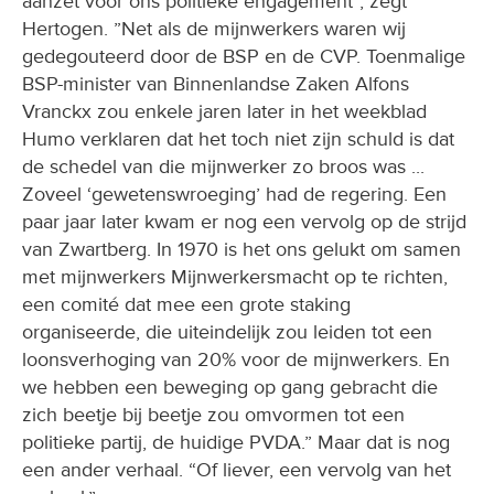
aanzet voor ons politieke engagement”, zegt
Hertogen. ”Net als de mijnwerkers waren wij
gedegouteerd door de BSP en de CVP. Toenmalige
BSP-minister van Binnenlandse Zaken Alfons
Vranckx zou enkele jaren later in het weekblad
Humo verklaren dat het toch niet zijn schuld is dat
de schedel van die mijnwerker zo broos was ...
Zoveel ‘gewetenswroeging’ had de regering. Een
paar jaar later kwam er nog een vervolg op de strijd
van Zwartberg. In 1970 is het ons gelukt om samen
met mijnwerkers Mijnwerkersmacht op te richten,
een comité dat mee een grote staking
organiseerde, die uiteindelijk zou leiden tot een
loonsverhoging van 20% voor de mijnwerkers. En
we hebben een beweging op gang gebracht die
zich beetje bij beetje zou omvormen tot een
politieke partij, de huidige PVDA.” Maar dat is nog
een ander verhaal. “Of liever, een vervolg van het