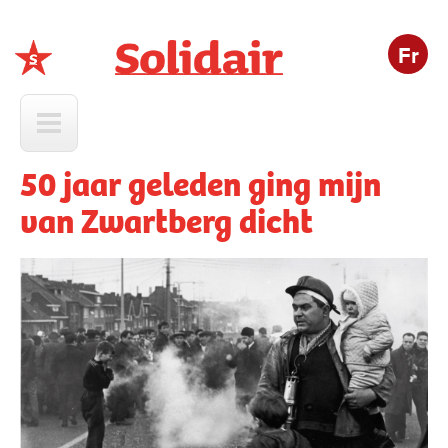
Fr
Solidair
50 jaar geleden ging mijn
van Zwartberg dicht