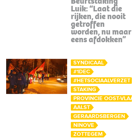
Beurtstaking
Luik: “Laat die
rijken, die nooit
getroffen
worden, nu maar
eens afdokken”
SYNDICAAL
#1DEC
#HETSOCIAALVERZET
STAKING
PROVINCIE OOST-VLAA
AALST
GERAARDSBERGEN
NINOVE
ZOTTEGEM