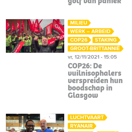
golf van paniek
MILIEU
WERK – ARBEID
COP26
STAKING
GROOT-BRITTANNIË
vr, 12/11/2021 - 15:05
COP26: De
vuilnisophalers
verspreiden hun
boodschap in
Glasgow
LUCHTVAART
RYANAIR