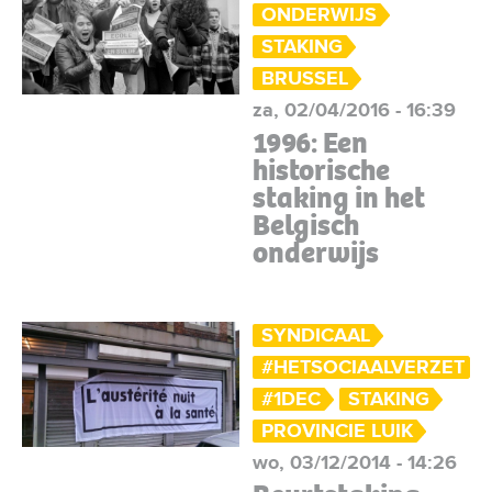
ONDERWIJS
STAKING
BRUSSEL
za, 02/04/2016 - 16:39
1996: Een
historische
staking in het
Belgisch
onderwijs
SYNDICAAL
#HETSOCIAALVERZET
#1DEC
STAKING
PROVINCIE LUIK
wo, 03/12/2014 - 14:26