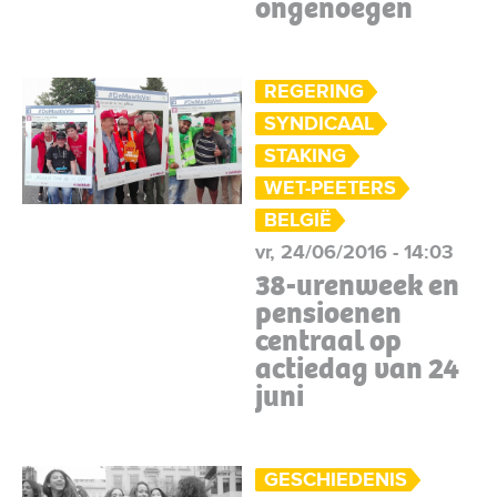
ongenoegen
REGERING
SYNDICAAL
STAKING
WET-PEETERS
BELGIË
vr, 24/06/2016 - 14:03
38-urenweek en
pensioenen
centraal op
actiedag van 24
juni
GESCHIEDENIS