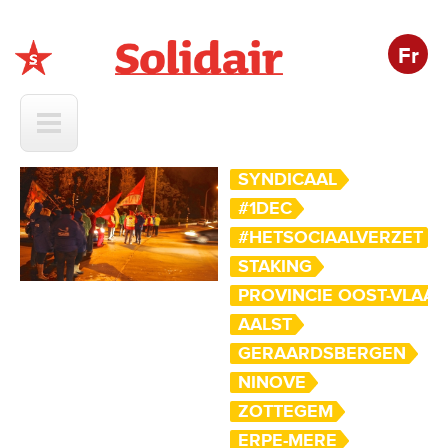
Fr
Solidair
SYNDICAAL
#1DEC
#HETSOCIAALVERZET
STAKING
PROVINCIE OOST-VLAA
AALST
GERAARDSBERGEN
NINOVE
ZOTTEGEM
ERPE-MERE