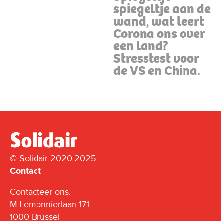
spiegeltje aan de
wand, wat leert
Corona ons over
een land?
Stresstest voor
de VS en China.
© Solidair 2020-2025
Contact
Contacteer ons:
M.Lemonnierlaan 171
1000 Brussel