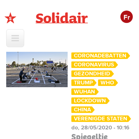
Fr
Solidair
CORONADEBATTEN
CORONAVIRUS
GEZONDHEID
TRUMP
WHO
WUHAN
LOCKDOWN
CHINA
VERENIGDE STATEN
do, 28/05/2020 - 10:16
Spiegeltje