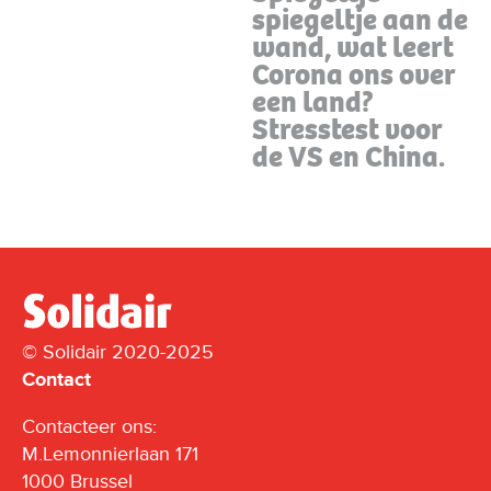
spiegeltje aan de
wand, wat leert
Corona ons over
een land?
Stresstest voor
de VS en China.
© Solidair 2020-2025
Contact
Contacteer ons:
M.Lemonnierlaan 171
1000 Brussel