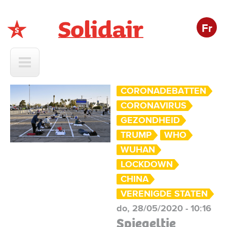
Fr
Solidair
CORONADEBATTEN
CORONAVIRUS
GEZONDHEID
TRUMP
WHO
WUHAN
LOCKDOWN
CHINA
VERENIGDE STATEN
do, 28/05/2020 - 10:16
Spiegeltje