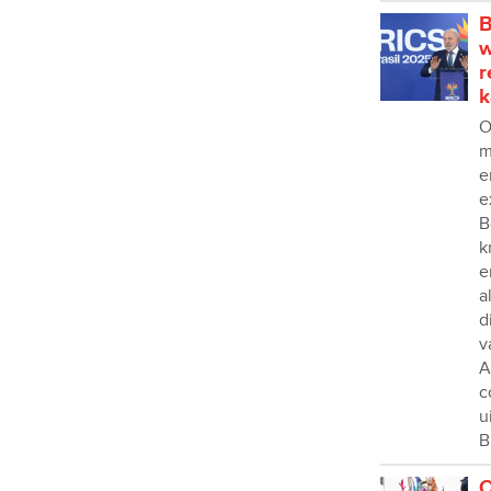
B
w
r
k
O
m
e
e
B
k
e
a
d
v
A
c
u
B
O