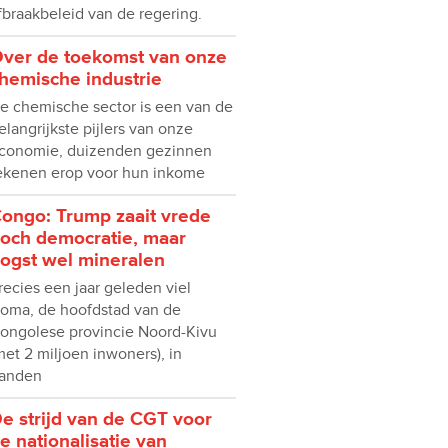
fbraakbeleid van de regering.
ver de toekomst van onze
hemische industrie
e chemische sector is een van de
elangrijkste pijlers van onze
conomie, duizenden gezinnen
ekenen erop voor hun inkome
ongo: Trump zaait vrede
och democratie, maar
ogst wel mineralen
recies een jaar geleden viel
oma, de hoofdstad van de
ongolese provincie Noord-Kivu
met 2 miljoen inwoners), in
anden
e strijd van de CGT voor
e nationalisatie van