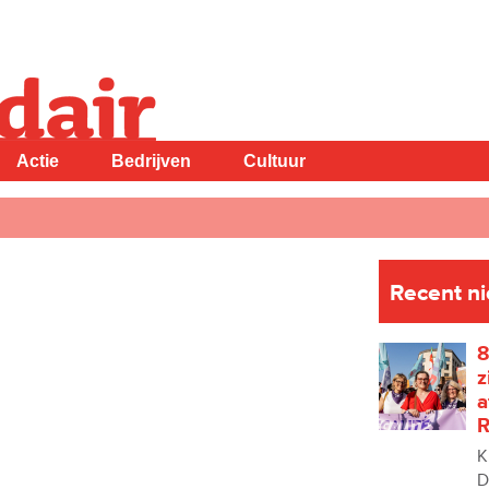
Actie
Bedrijven
Cultuur
Recent n
8
z
a
R
K
D