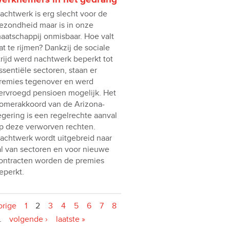
achtwerk is erg slecht voor de
ezondheid maar is in onze
aatschappij onmisbaar. Hoe valt
at te rijmen? Dankzij de sociale
trijd werd nachtwerk beperkt tot
ssentiële sectoren, staan er
remies tegenover en werd
ervroegd pensioen mogelijk. Het
omerakkoord van de Arizona-
egering is een regelrechte aanval
p deze verworven rechten.
achtwerk wordt uitgebreid naar
al van sectoren en voor nieuwe
ontracten worden de premies
eperkt.
orige
1
2
3
4
5
6
7
8
…
volgende ›
laatste »