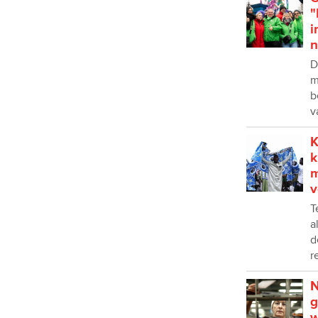
"
i
n
D
m
b
v
K
k
m
v
T
a
d
r
N
g
w