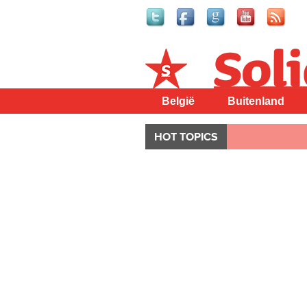
Solidair
België
Buitenland
HOT TOPICS