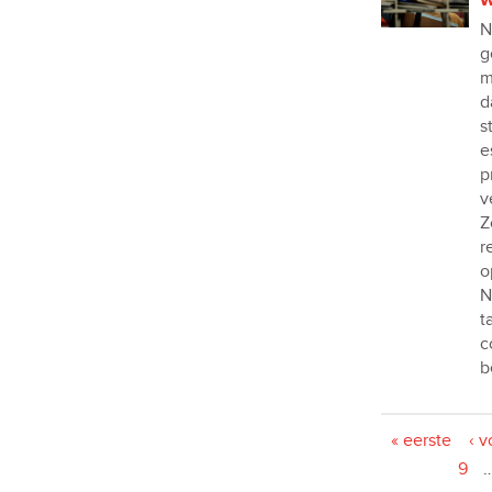
N
g
m
d
s
e
p
v
Z
r
o
N
t
c
b
Pagina's
« eerste
‹ v
9