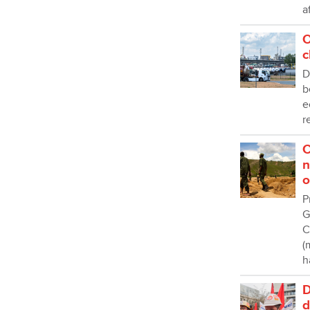
a
O
c
D
b
e
r
C
n
o
P
G
C
(
h
D
d