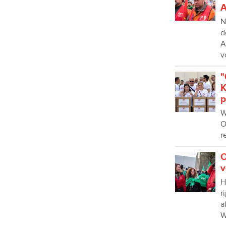
A
N
d
A
v
"
K
p
W
O
r
O
v
H
r
a
W