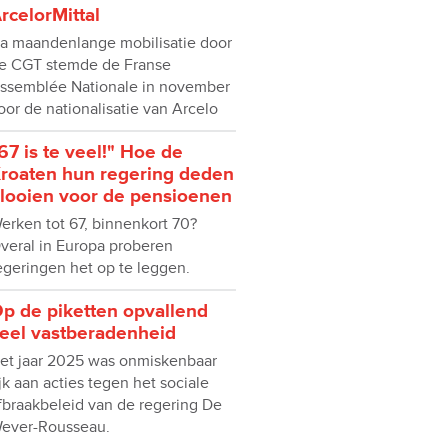
rcelorMittal
a maandenlange mobilisatie door
e CGT stemde de Franse
ssemblée Nationale in november
oor de nationalisatie van Arcelo
67 is te veel!" Hoe de
roaten hun regering deden
looien voor de pensioenen
erken tot 67, binnenkort 70?
veral in Europa proberen
egeringen het op te leggen.
p de piketten opvallend
eel vastberadenheid
et jaar 2025 was onmiskenbaar
ijk aan acties tegen het sociale
fbraakbeleid van de regering De
ever-Rousseau.