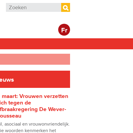
Zoekveld
Zoeken
Fr
ieuws
 maart: Vrouwen verzetten
ich tegen de
fbraakregering De Wever-
ousseau
il, asociaal en vrouwonvriendelijk.
ie woorden kenmerken het