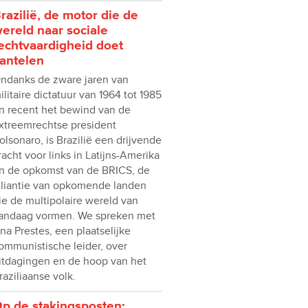
razilië, de motor die de
ereld naar sociale
echtvaardigheid doet
antelen
ndanks de zware jaren van
ilitaire dictatuur van 1964 tot 1985
n recent het bewind van de
xtreemrechtse president
olsonaro, is Brazilië een drijvende
racht voor links in Latijns-Amerika
n de opkomst van de BRICS, de
lliantie van opkomende landen
ie de multipolaire wereld van
andaag vormen. We spreken met
na Prestes, een plaatselijke
ommunistische leider, over
itdagingen en de hoop van het
raziliaanse volk.
p de stakingsposten: