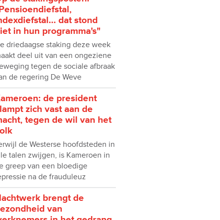
Pensioendiefstal,
ndexdiefstal... dat stond
iet in hun programma's"
e driedaagse staking deze week
aakt deel uit van een ongeziene
eweging tegen de sociale afbraak
an de regering De Weve
ameroen: de president
lampt zich vast aan de
acht, tegen de wil van het
olk
erwijl de Westerse hoofdsteden in
lle talen zwijgen, is Kameroen in
e greep van een bloedige
epressie na de frauduleuz
achtwerk brengt de
ezondheid van
erknemers in het gedrang