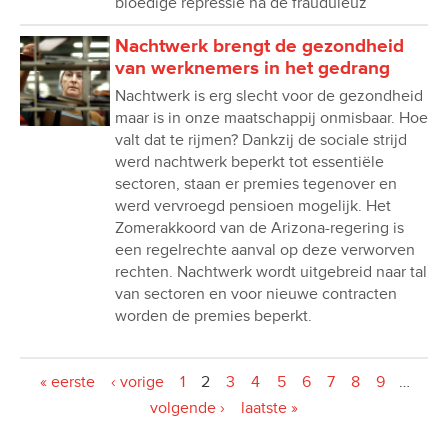
bloedige repressie na de frauduleuz
Nachtwerk brengt de gezondheid
van werknemers in het gedrang
Nachtwerk is erg slecht voor de gezondheid
maar is in onze maatschappij onmisbaar. Hoe
valt dat te rijmen? Dankzij de sociale strijd
werd nachtwerk beperkt tot essentiële
sectoren, staan er premies tegenover en
werd vervroegd pensioen mogelijk. Het
Zomerakkoord van de Arizona-regering is
een regelrechte aanval op deze verworven
rechten. Nachtwerk wordt uitgebreid naar tal
van sectoren en voor nieuwe contracten
worden de premies beperkt.
Pagina's
« eerste
‹ vorige
1
2
3
4
5
6
7
8
9
…
volgende ›
laatste »