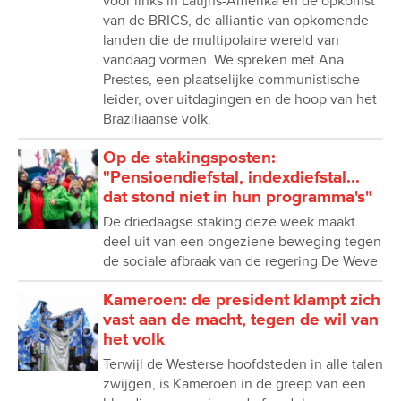
voor links in Latijns-Amerika en de opkomst
van de BRICS, de alliantie van opkomende
landen die de multipolaire wereld van
vandaag vormen. We spreken met Ana
Prestes, een plaatselijke communistische
leider, over uitdagingen en de hoop van het
Braziliaanse volk.
Op de stakingsposten:
"Pensioendiefstal, indexdiefstal...
dat stond niet in hun programma's"
De driedaagse staking deze week maakt
deel uit van een ongeziene beweging tegen
de sociale afbraak van de regering De Weve
Kameroen: de president klampt zich
vast aan de macht, tegen de wil van
het volk
Terwijl de Westerse hoofdsteden in alle talen
zwijgen, is Kameroen in de greep van een