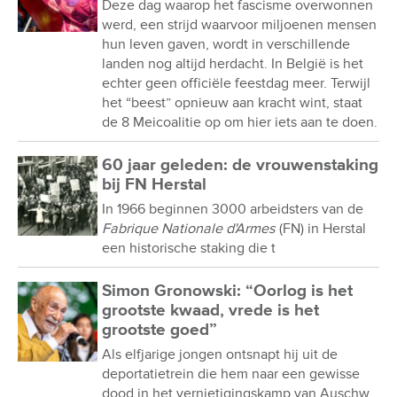
Deze dag waarop het fascisme overwonnen
werd, een strijd waarvoor miljoenen mensen
hun leven gaven, wordt in verschillende
landen nog altijd herdacht. In België is het
echter geen officiële feestdag meer. Terwijl
het “beest” opnieuw aan kracht wint, staat
de 8 Meicoalitie op om hier iets aan te doen.
60 jaar geleden: de vrouwenstaking
bij FN Herstal
In 1966 beginnen 3000 arbeidsters van de
Fabrique Nationale d'Armes
(FN) in Herstal
een historische staking die t
Simon Gronowski: “Oorlog is het
grootste kwaad, vrede is het
grootste goed”
Als elfjarige jongen ontsnapt hij uit de
deportatietrein die hem naar een gewisse
dood in het vernietigingskamp van Auschw