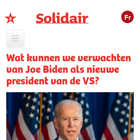
Fr
Solidair
Wat kunnen we verwachten
van Joe Biden als nieuwe
president van de VS?