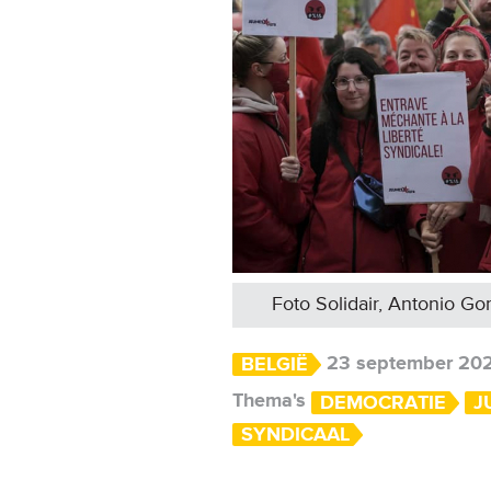
Foto Solidair, Antonio G
23 september 20
BELGIË
Thema's
DEMOCRATIE
J
SYNDICAAL