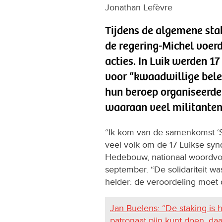
Jonathan Lefèvre
Tijdens de algemene sta
de regering-Michel voerd
acties. In Luik werden 1
voor “kwaadwillige bele
hun beroep organiseerd
waaraan veel militante
“Ik kom van de samenkomst ‘Sy
veel volk om de 17 Luikse synd
Hedebouw, nationaal woordvo
september. “De solidariteit w
helder: de veroordeling moe
Jan Buelens: “De staking is 
patronaat pijn kunt doen, da