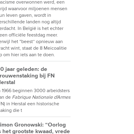
ascisme overwonnen werd, een
trijd waarvoor miljoenen mensen
un leven gaven, wordt in
erschillende landen nog altijd
erdacht. In België is het echter
een officiële feestdag meer.
erwijl het “beest” opnieuw aan
racht wint, staat de 8 Meicoalitie
p om hier iets aan te doen.
0 jaar geleden: de
rouwenstaking bij FN
erstal
n 1966 beginnen 3000 arbeidsters
an de
Fabrique Nationale d'Armes
FN) in Herstal een historische
taking die t
imon Gronowski: “Oorlog
s het grootste kwaad, vrede