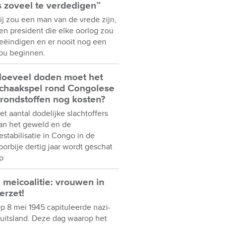
s zoveel te verdedigen”
ij zou een man van de vrede zijn,
en president die elke oorlog zou
eëindigen en er nooit nog een
ou beginnen.
oeveel doden moet het
chaakspel rond Congolese
rondstoffen nog kosten?
et aantal dodelijke slachtoffers
an het geweld en de
estabilisatie in Congo in de
oorbije dertig jaar wordt geschat
p
 meicoalitie: vrouwen in
erzet!
p 8 mei 1945 capituleerde nazi-
uitsland. Deze dag waarop het