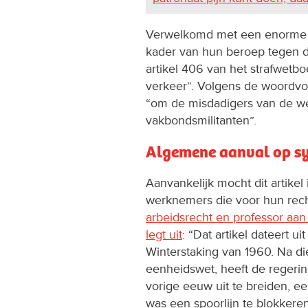
Verwelkomd met een enorme e
kader van hun beroep tegen d
artikel 406 van het strafwetb
verkeer”. Volgens de woordvoer
“om de misdadigers van de we
vakbondsmilitanten”.
Algemene aanval op sy
Aanvankelijk mocht dit artike
werknemers die voor hun rec
arbeidsrecht en professor aan
legt uit
: “Dat artikel dateert 
Winterstaking van 1960. Na die
eenheidswet, heeft de regerin
vorige eeuw uit te breiden, e
was een spoorlijn te blokkere