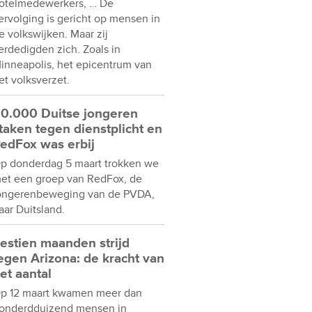
otelmedewerkers, … De
ervolging is gericht op mensen in
e volkswijken. Maar zij
erdedigden zich. Zoals in
inneapolis, het epicentrum van
et volksverzet.
0.000 Duitse jongeren
taken tegen dienstplicht en
edFox was erbij
p donderdag 5 maart trokken we
et een groep van RedFox, de
ongerenbeweging van de PVDA,
aar Duitsland.
estien maanden strijd
egen Arizona: de kracht van
et aantal
p 12 maart kwamen meer dan
onderdduizend mensen in