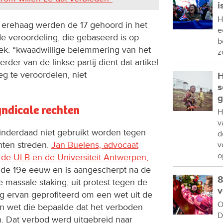
i
H
rehaag werden de 17 gehoord in het
e
e veroordeling, die gebaseerd is op
b
oek: “kwaadwillige belemmering van het
z
der van de linkse partij dient dat artikel
g te veroordelen, niet
H
s
g
ndicale rechten
H
v
l inderdaad niet gebruikt worden tegen
d
hten streden.
Jan Buelens, advocaat
v
o
 de ULB en de Universiteit Antwerpen,
uit de 19e eeuw en is aangescherpt na de
8
 massale staking, uit protest tegen de
v
g ervan geprofiteerd om een wet uit de
O
en wet die bepaalde dat het verboden
D
n. Dat verbod werd uitgebreid naar