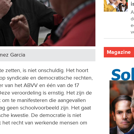
i
A
d
e
v
Magazine
omez Garcia
te zetten, is niet onschuldig. Het hoort
 op syndicale en democratische rechten,
ter van het ABVV en één van de 17
eze veroordeling is ernstig. Het zijn de
t om te manifesteren die aangevallen
g geen schoolvoorbeeld zijn. Het gaat
che kwestie. De democratie is niet
ook het recht van werkende mensen om