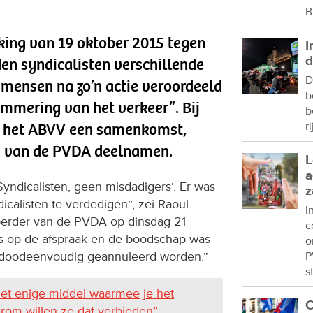
B
king van 19 oktober 2015 tegen
I
d
en syndicalisten verschillende
D
7 mensen na zo’n actie veroordeeld
b
mmering van het verkeer”. Bij
b
e het ABVV een samenkomst,
r
n van de PVDA deelnamen.
L
a
ndicalisten, geen misdadigers’. Er was
z
icalisten te verdedigen”, zei Raoul
I
erder van de PVDA op dinsdag 21
c
as op de afspraak en de boodschap was
o
t doodeenvoudig geannuleerd worden.”
P
s
het enige middel waarmee je het
C
arom willen ze dat verbieden”