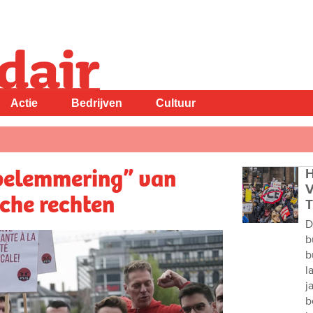
Actie
Bedrijven
Cultuur
belemmering” van
H
V
che rechten
T
D
b
b
l
j
b