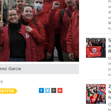
h
v
d
v
M
h
5
s
R
O
m
omez Garcia
j
n
21
Z
USTITIE
t
h
O
h