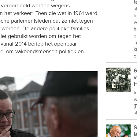
f
 veroordeeld worden wegens
s
 het verkeer’. Toen die wet in 1961 werd
h
tische parlementsleden dat ze niet tegen
v
 worden. De andere politieke families
h
iet gebruikt worden om tegen het
g
T
r vanaf 2014 beriep het openbaar
k
tikel om vakbondsmensen politiek en
o
6
v
H
I
v
(
s
S
i