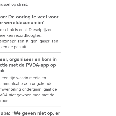
russel op straat.
ran: De oorlog te veel voor
e wereldeconomie?
e schok is er al. Dieselprijzen
ereiken recordhoogtes,
enzineprijzen stijgen, gasprijzen
ijzen de pan uit.
eer, organiseer en kom in
ctie met de PVDA-app op
ak
n een tijd waarin media en
ommunicatie een ongekende
mwenteling ondergaan, gaat de
VDA niet gewoon mee met de
troom.
uba: “We geven niet op, er