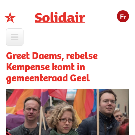
Fr
Solidair
Greet Daems, rebelse
Kempense komt in
gemeenteraad Geel