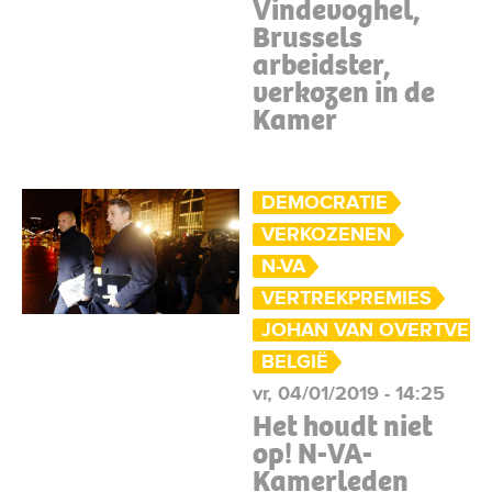
Vindevoghel,
Brussels
arbeidster,
verkozen in de
Kamer
DEMOCRATIE
VERKOZENEN
N-VA
VERTREKPREMIES
JOHAN VAN OVERTVEL
BELGIË
vr, 04/01/2019 - 14:25
Het houdt niet
op! N-VA-
Kamerleden