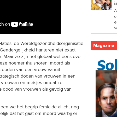
i
A
d
e
v
 Naties, de Wereldgezondheidsorganisatie
Magazine
 Gendergelijkheid hanteren niet exact
e. Maar ze zijn het globaal wel eens over
deze noemer thuishoren: moord als
t doden van een vrouw vanuit
trategisch doden van vrouwen in een
an vrouwen en meisjes omdat ze
 de dood van vrouwen als gevolg van
rijpen we het begrip femicide allicht nog
elijk dat het gaat om moord waarbij er