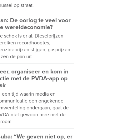
russel op straat.
ran: De oorlog te veel voor
e wereldeconomie?
e schok is er al. Dieselprijzen
ereiken recordhoogtes,
enzineprijzen stijgen, gasprijzen
ijzen de pan uit.
eer, organiseer en kom in
ctie met de PVDA-app op
ak
n een tijd waarin media en
ommunicatie een ongekende
mwenteling ondergaan, gaat de
VDA niet gewoon mee met de
troom.
uba: “We geven niet op, er