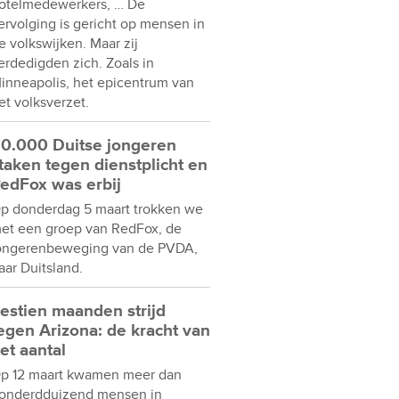
otelmedewerkers, … De
ervolging is gericht op mensen in
e volkswijken. Maar zij
erdedigden zich. Zoals in
inneapolis, het epicentrum van
et volksverzet.
0.000 Duitse jongeren
taken tegen dienstplicht en
edFox was erbij
p donderdag 5 maart trokken we
et een groep van RedFox, de
ongerenbeweging van de PVDA,
aar Duitsland.
estien maanden strijd
egen Arizona: de kracht van
et aantal
p 12 maart kwamen meer dan
onderdduizend mensen in