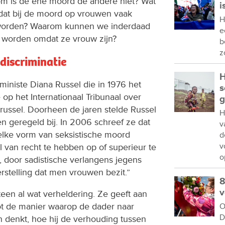
rom is de ene moord de andere niet? Wat
i
r dat bij de moord op vrouwen vaak
H
worden? Waarom kunnen we inderdaad
e
 worden omdat ze vrouw zijn?
b
z
discriminatie
H
ministe Diana Russel die in 1976 het
s
op het Internationaal Tribunaal over
g
ussel. Doorheen de jaren stelde Russel
H
en geregeld bij. In 2006 schreef ze dat
v
elke vorm van seksistische moord
d
v
 van recht te hebben op of superieur te
o
, door sadistische verlangens jegens
rstelling dat men vrouwen bezit.”
8
v
een al wat verheldering. Ze geeft aan
tot de manier waarop de dader naar
O
D
n denkt, hoe hij de verhouding tussen