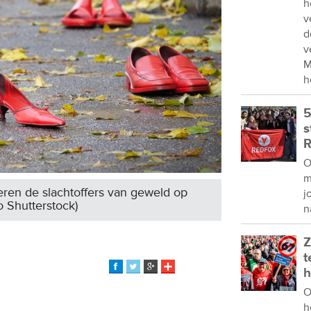
h
v
d
v
M
h
5
s
R
O
m
ren de slachtoffers van geweld op
j
o Shutterstock)
n
Z
t
h
O
h