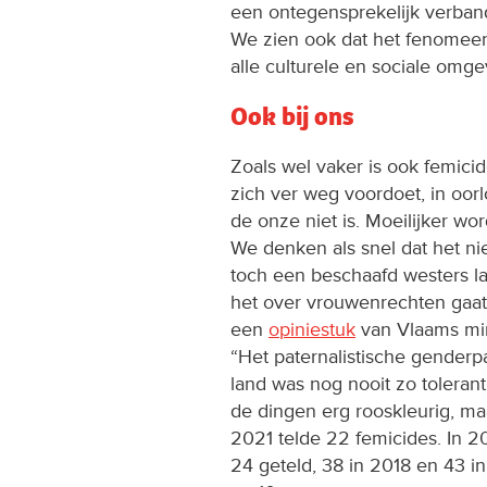
een ontegensprekelijk verband 
We zien ook dat het fenomeen
alle culturele en sociale omge
Ook bij ons
Zoals wel vaker is ook femici
zich ver weg voordoet, in oorl
de onze niet is. Moeilijker w
We denken als snel dat het nie
toch een beschaafd westers la
het over vrouwenrechten gaat
een
opiniestuk
van Vlaams min
“Het paternalistische genderp
land was nog nooit zo tolerant
de dingen erg rooskleurig, maa
2021 telde 22 femicides. In 2
24 geteld, 38 in 2018 en 43 in