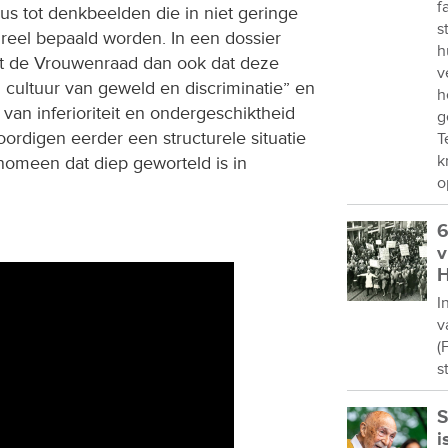
f
dus tot denkbeelden die in niet geringe
s
reel bepaald worden. In een dossier
h
jft de Vrouwenraad dan ook dat deze
v
 cultuur van geweld en discriminatie” en
h
van inferioriteit en ondergeschiktheid
g
rdigen eerder een structurele situatie
T
k
enomeen dat diep geworteld is in
o
6
v
H
I
v
(
s
S
i