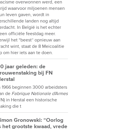
ascisme overwonnen werd, een
trijd waarvoor miljoenen mensen
un leven gaven, wordt in
erschillende landen nog altijd
erdacht. In België is het echter
een officiële feestdag meer.
erwijl het “beest” opnieuw aan
racht wint, staat de 8 Meicoalitie
p om hier iets aan te doen.
0 jaar geleden: de
rouwenstaking bij FN
erstal
n 1966 beginnen 3000 arbeidsters
an de
Fabrique Nationale d'Armes
FN) in Herstal een historische
taking die t
imon Gronowski: “Oorlog
s het grootste kwaad, vrede