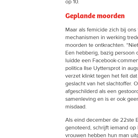
op 10.
Geplande moorden
Maar als femicide zich bij ons 
mechanismen in werking trede
moorden te ontkrachten. “Nie
Een hebberig, bazig persoon di
luidde een Facebook-comment
politica Ilse Uyttersprot in au
verzet klinkt tegen het feit 
geslacht van het slachtoffer.
afgeschilderd als een gestoord
samenleving en is er ook gee
misdaad.
Als eind december de 22ste B
genoteerd, schrijft iemand op
vrouwen hebben hun man uitg