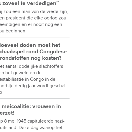
s zoveel te verdedigen”
ij zou een man van de vrede zijn,
en president die elke oorlog zou
eëindigen en er nooit nog een
ou beginnen.
oeveel doden moet het
chaakspel rond Congolese
rondstoffen nog kosten?
et aantal dodelijke slachtoffers
an het geweld en de
estabilisatie in Congo in de
oorbije dertig jaar wordt geschat
p
 meicoalitie: vrouwen in
erzet!
p 8 mei 1945 capituleerde nazi-
uitsland. Deze dag waarop het