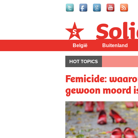
Solidair
België
Buitenland
HOT TOPICS
Femicide: waaro
gewoon moord i