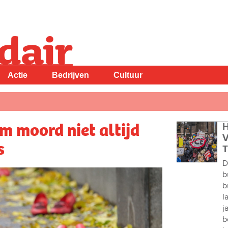
Actie
Bedrijven
Cultuur
m moord niet altijd
H
V
s
T
D
b
b
l
j
b