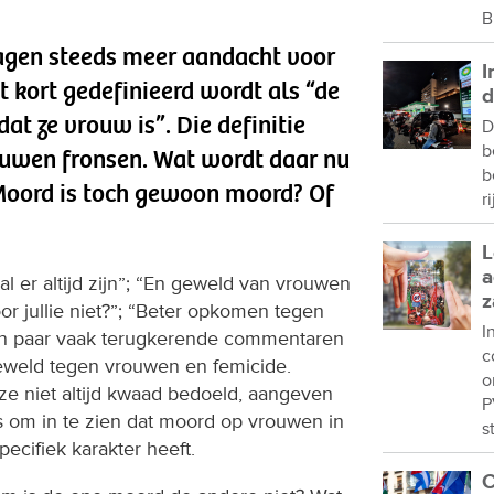
B
agen steeds meer aandacht voor
I
t kort gedefinieerd wordt als “de
d
t ze vrouw is”. Die definitie
D
b
uwen fronsen. Wat wordt daar nu
b
Moord is toch gewoon moord? Of
r
L
a
al er altijd zijn”; “En geweld van vrouwen
z
or jullie niet?”; “Beter opkomen tegen
I
een paar vaak terugkerende commentaren
c
eweld tegen vrouwen en femicide.
o
ze niet altijd kwaad bedoeld, aangeven
P
is om in te zien dat moord op vrouwen in
s
specifiek karakter heeft.
C