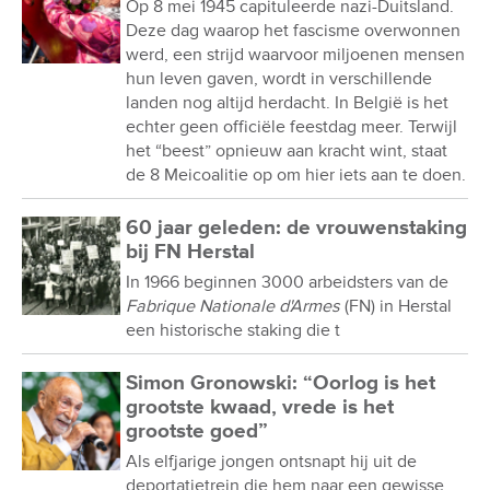
Op 8 mei 1945 capituleerde nazi-Duitsland.
Deze dag waarop het fascisme overwonnen
werd, een strijd waarvoor miljoenen mensen
hun leven gaven, wordt in verschillende
landen nog altijd herdacht. In België is het
echter geen officiële feestdag meer. Terwijl
het “beest” opnieuw aan kracht wint, staat
de 8 Meicoalitie op om hier iets aan te doen.
60 jaar geleden: de vrouwenstaking
bij FN Herstal
In 1966 beginnen 3000 arbeidsters van de
Fabrique Nationale d'Armes
(FN) in Herstal
een historische staking die t
Simon Gronowski: “Oorlog is het
grootste kwaad, vrede is het
grootste goed”
Als elfjarige jongen ontsnapt hij uit de
deportatietrein die hem naar een gewisse