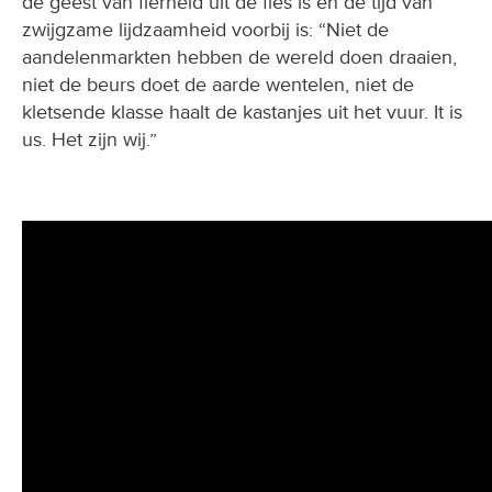
de geest van fierheid uit de fles is en de tijd van
zwijgzame lijdzaamheid voorbij is: “Niet de
aandelenmarkten hebben de wereld doen draaien,
niet de beurs doet de aarde wentelen, niet de
kletsende klasse haalt de kastanjes uit het vuur. It is
us. Het zijn wij.”