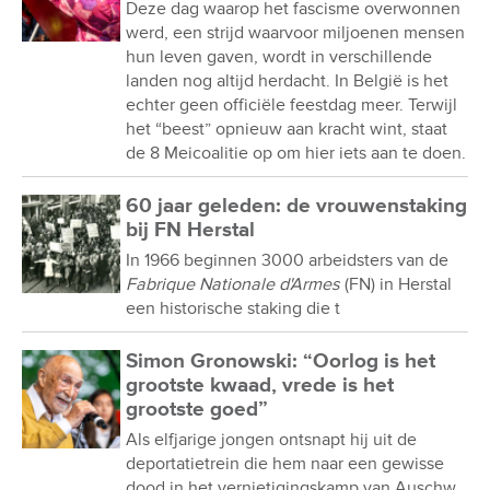
Deze dag waarop het fascisme overwonnen
werd, een strijd waarvoor miljoenen mensen
hun leven gaven, wordt in verschillende
landen nog altijd herdacht. In België is het
echter geen officiële feestdag meer. Terwijl
het “beest” opnieuw aan kracht wint, staat
de 8 Meicoalitie op om hier iets aan te doen.
60 jaar geleden: de vrouwenstaking
bij FN Herstal
In 1966 beginnen 3000 arbeidsters van de
Fabrique Nationale d'Armes
(FN) in Herstal
een historische staking die t
Simon Gronowski: “Oorlog is het
grootste kwaad, vrede is het
grootste goed”
Als elfjarige jongen ontsnapt hij uit de
deportatietrein die hem naar een gewisse
dood in het vernietigingskamp van Auschw