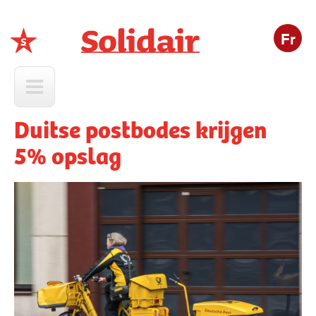
Fr
Solidair
Duitse postbodes krijgen
5% opslag