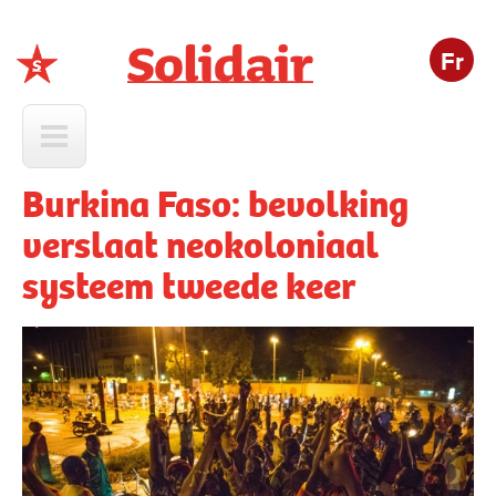
Fr
Solidair
Burkina Faso: bevolking
verslaat neokoloniaal
systeem tweede keer