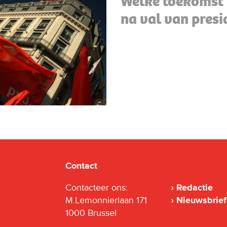
Welke toekomst 
na val van pres
Contact
Contacteer ons:
Redactie
M.Lemonnierlaan 171
Nieuwsbrief
1000 Brussel