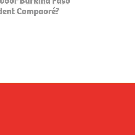
voor Burkina Faso
ident Compaoré?