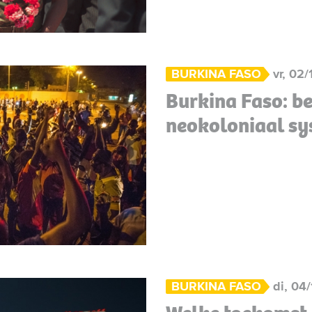
BURKINA FASO
vr, 02/
Burkina Faso: b
neokoloniaal sy
BURKINA FASO
di, 04