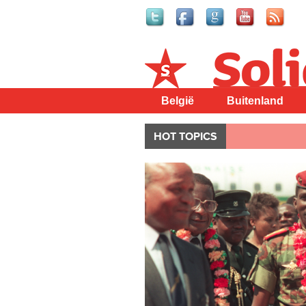
Solidair
België
Buitenland
HOT TOPICS