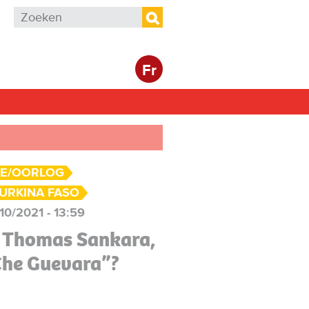
Zoekveld
Zoeken
Fr
E/OORLOG
URKINA FASO
/10/2021 - 13:59
 Thomas Sankara,
Che Guevara”?