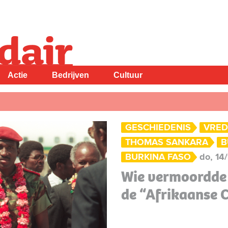
Actie
Bedrijven
Cultuur
GESCHIEDENIS
VRED
THOMAS SANKARA
B
BURKINA FASO
do, 14
Wie vermoordde
de “Afrikaanse 