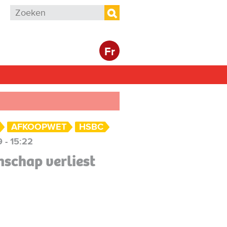
Zoekveld
Zoeken
Fr
AFKOOPWET
HSBC
 - 15:22
schap verliest