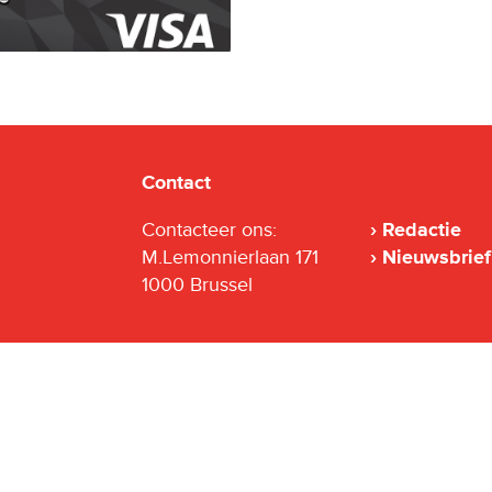
Contact
Contacteer ons:
Redactie
M.Lemonnierlaan 171
Nieuwsbrief
1000 Brussel