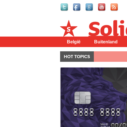
Solidair
België
Buitenland
HOT TOPICS