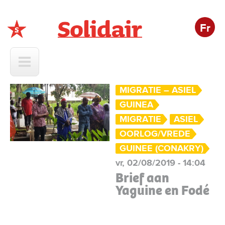
Fr
Solidair
MIGRATIE – ASIEL
GUINEA
MIGRATIE
ASIEL
OORLOG/VREDE
GUINEE (CONAKRY)
vr, 02/08/2019 - 14:04
Brief aan
Yaguine en Fodé