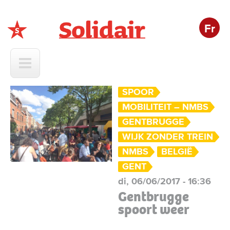
Fr
Solidair
SPOOR
MOBILITEIT – NMBS
GENTBRUGGE
WIJK ZONDER TREIN
NMBS
BELGIË
GENT
di, 06/06/2017 - 16:36
Gentbrugge
spoort weer