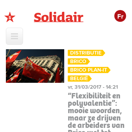
Fr
Solidair
DISTRIBUTIE
BRICO
BRICO PLAN-IT
BELGIË
vr, 31/03/2017 - 14:21
“Flexibiliteit en
polyvalentie”:
mooie woorden,
maar ze drijven
de arbeiders van