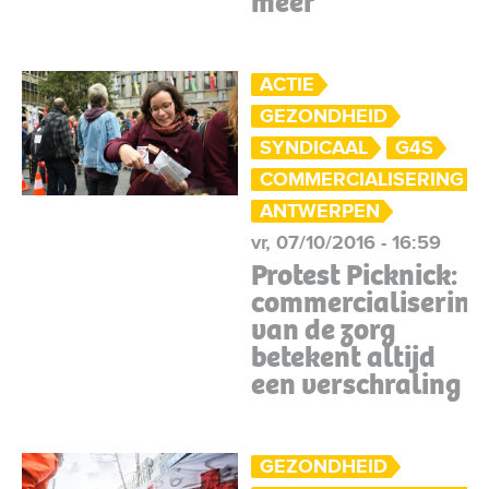
meer”
ACTIE
GEZONDHEID
SYNDICAAL
G4S
COMMERCIALISERING 
ANTWERPEN
vr, 07/10/2016 - 16:59
Protest Picknick:
commercialisering
van de zorg
betekent altijd
een verschraling
GEZONDHEID