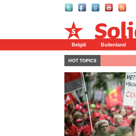
Solidair
België
Buitenland
HOT TOPICS