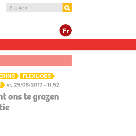
Zoekveld
Zoeken
Fr
ERING
FLEXIJOBS
Ë
vr, 25/08/2017 - 11:52
t ons te grazen
tie