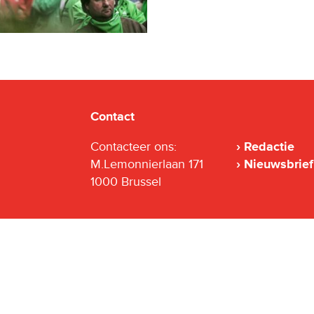
Contact
Contacteer ons:
Redactie
M.Lemonnierlaan 171
Nieuwsbrief
1000 Brussel