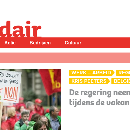
Actie
Bedrijven
Cultuur
WERK – ARBEID
REG
KRIS PEETERS
BELGI
De regering neem
tijdens de vakan