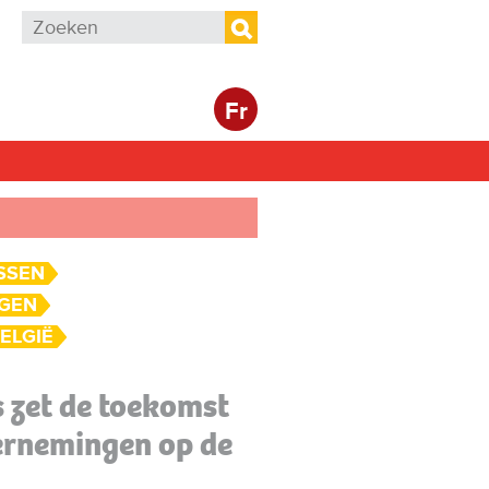
Zoekveld
Zoeken
Fr
SSEN
NGEN
ELGIË
 zet de toekomst
ernemingen op de