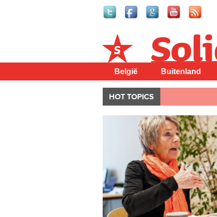
Solidair
België
Buitenland
HOT TOPICS