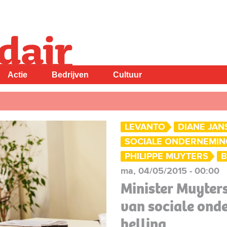
Actie
Bedrijven
Cultuur
LEVANTO
DIANE JAN
SOCIALE ONDERNEMI
PHILIPPE MUYTERS
B
ma, 04/05/2015 - 00:00
Minister Muyters
van sociale ond
helling