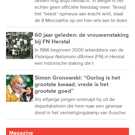
landen nog altijd herdacht. In België is het
echter geen officiële feestdag meer. Terwijl
het “beest” opnieuw aan kracht wint, staat
de 8 Meicoalitie op om hier iets aan te doen.
60 jaar geleden: de vrouwenstaking
bij FN Herstal
In 1966 beginnen 3000 arbeidsters van de
Fabrique Nationale d'Armes
(FN) in Herstal
een historische staking die t
Simon Gronowski: “Oorlog is het
grootste kwaad, vrede is het
grootste goed”
Als elfjarige jongen ontsnapt hij uit de
deportatietrein die hem naar een gewisse
dood in het vernietigingskamp van Auschw
Magazine