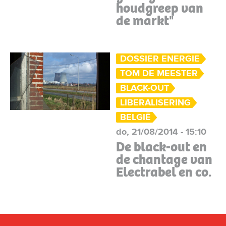
houdgreep van
de markt"
DOSSIER ENERGIE
TOM DE MEESTER
BLACK-OUT
LIBERALISERING
BELGIË
do, 21/08/2014 - 15:10
De black-out en
de chantage van
Electrabel en co.