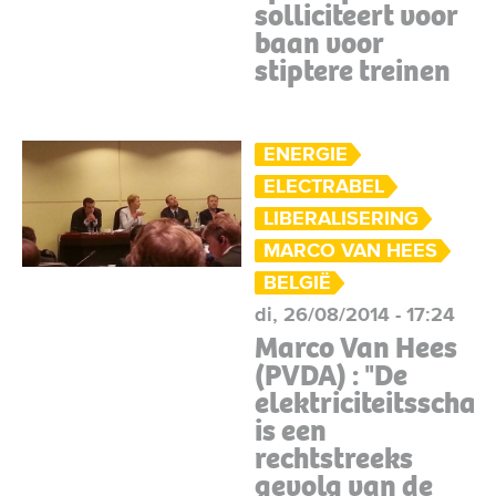
solliciteert voor
baan voor
stiptere treinen
ENERGIE
ELECTRABEL
LIBERALISERING
MARCO VAN HEES
BELGIË
di, 26/08/2014 - 17:24
Marco Van Hees
(PVDA) : "De
elektriciteitsschaa
is een
rechtstreeks
gevolg van de