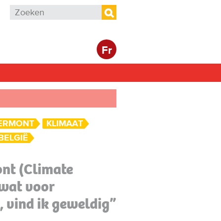
Zoekveld
Zoeken
Fr
GERMONT
KLIMAAT
BELGIË
nt (Climate
 wat voor
, vind ik geweldig”