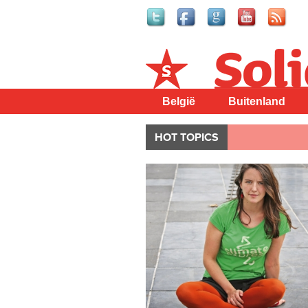
Solidair
België
Buitenland
HOT TOPICS