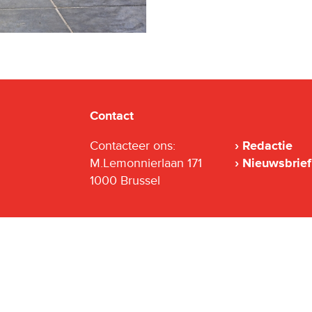
Contact
Contacteer ons:
Redactie
M.Lemonnierlaan 171
Nieuwsbrief
1000 Brussel