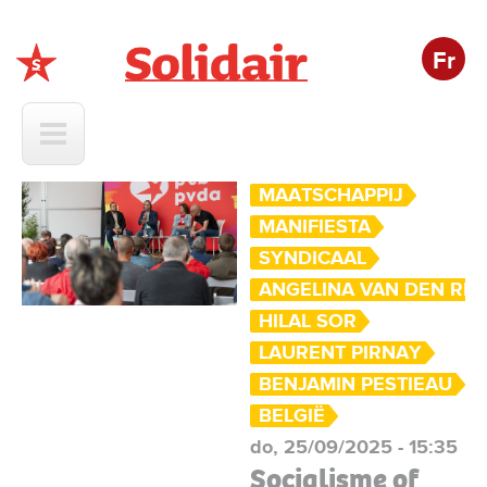
Fr
Solidair
MAATSCHAPPIJ
MANIFIESTA
SYNDICAAL
ANGELINA VAN DEN RIJ
HILAL SOR
LAURENT PIRNAY
BENJAMIN PESTIEAU
BELGIË
do, 25/09/2025 - 15:35
Socialisme of