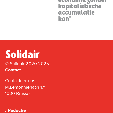
kapitalistische
accumulatie
kan"
© Solidair 2020-2025
Contact
Contacteer ons:
M.Lemonnierlaan 171
1000 Brussel
Redactie