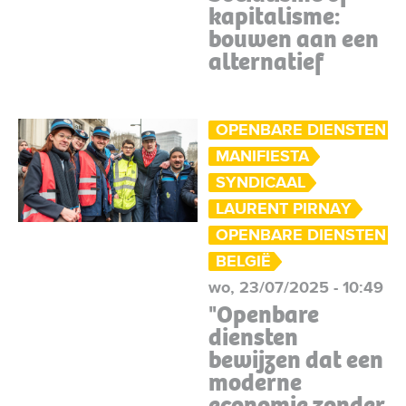
kapitalisme:
bouwen aan een
alternatief
OPENBARE DIENSTEN
MANIFIESTA
SYNDICAAL
LAURENT PIRNAY
OPENBARE DIENSTEN
BELGIË
wo, 23/07/2025 - 10:49
"Openbare
diensten
bewijzen dat een
moderne
economie zonder