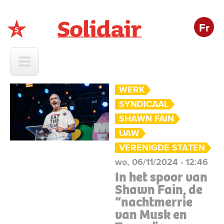
Fr
Solidair
WERK
SYNDICAAL
SHAWN FAIN
UAW
VERENIGDE STATEN
wo, 06/11/2024 - 12:46
In het spoor van
Shawn Fain, de
“nachtmerrie
van Musk en