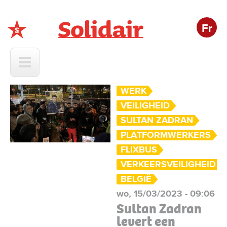
Fr
Solidair
WERK
VEILIGHEID
SULTAN ZADRAN
PLATFORMWERKERS
FLIXBUS
VERKEERSVEILIGHEID
BELGIË
wo, 15/03/2023 - 09:06
Sultan Zadran
levert een